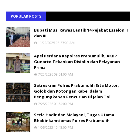
POPULAR POSTS
Bupati Musi Rawas Lantik 14 Pejabat Esselon II
dan III
11/22/2025 08:57:00 AM
Apel Perdana Kapolres Prabumulih, AKBP
Gunarto Tekankan Disiplin dan Pelayanan
Prima
7/20/2026 09:51:00 AM
Satreskrim Polres Prabumulih Sita Motor,
Golok dan Potongan Kabel dalam
Pengungkapan Pencurian Di Jalan Tol
7/25/2026 01:34:00 PM
Setia Hadir dan Melayani, Tugas Utama
Bhabinkamtibmas Polres Prabumulih
1/05/2023 10:48:00 PM