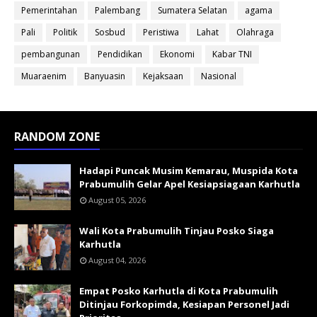
Pemerintahan
Palembang
Sumatera Selatan
agama
Pali
Politik
Sosbud
Peristiwa
Lahat
Olahraga
pembangunan
Pendidikan
Ekonomi
Kabar TNI
Muaraenim
Banyuasin
Kejaksaan
Nasional
RANDOM ZONE
Hadapi Puncak Musim Kemarau, Muspida Kota
Prabumulih Gelar Apel Kesiapsiagaan Karhutla
August 05, 2026
Wali Kota Prabumulih Tinjau Posko Siaga
Karhutla
August 04, 2026
Empat Posko Karhutla di Kota Prabumulih
Ditinjau Forkopimda, Kesiapan Personel Jadi