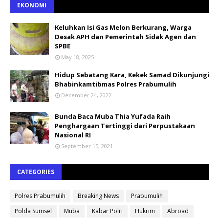
EKONOMI
Keluhkan Isi Gas Melon Berkurang, Warga
Desak APH dan Pemerintah Sidak Agen dan
SPBE
May 18, 2025
Hidup Sebatang Kara, Kekek Samad Dikunjungi
Bhabinkamtibmas Polres Prabumulih
December 24, 2022
Bunda Baca Muba Thia Yufada Raih
Penghargaan Tertinggi dari Perpustakaan
Nasional RI
September 15, 2021
CATEGORIES
Polres Prabumulih
Breaking News
Prabumulih
Polda Sumsel
Muba
Kabar Polri
Hukrim
Abroad