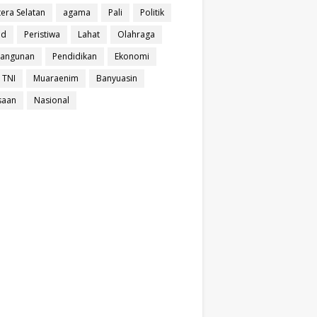
era Selatan
agama
Pali
Politik
ud
Peristiwa
Lahat
Olahraga
angunan
Pendidikan
Ekonomi
 TNI
Muaraenim
Banyuasin
saan
Nasional