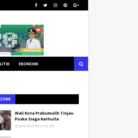
LITIK
EKONOMI
 ZONE
Wali Kota Prabumulih Tinjau
Posko Siaga Karhutla
8/04/2026 04:31:00 PM