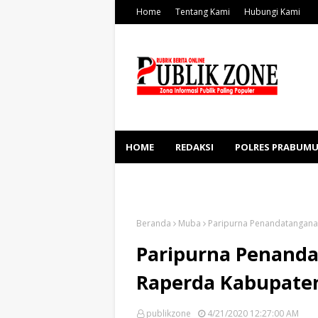
Home
Tentang Kami
Hubungi Kami
HOME
REDAKSI
POLRES PRABUMU
KESEHATAN
SOSBUD
Beranda
Muba
Paripurna Penandatangana
Paripurna Penanda
Raperda Kabupate
publikzone
4/21/2020 12:27:00 AM