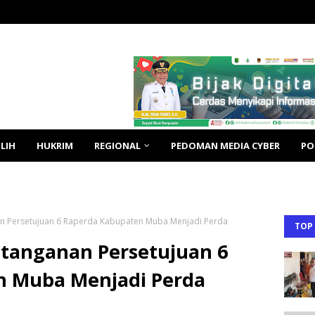
LIH
HUKRIM
REGIONAL
PEDOMAN MEDIA CYBER
PO
n Persetujuan 6 Raperda Kabupaten Muba Menjadi Perda
TOP
tanganan Persetujuan 6
n Muba Menjadi Perda