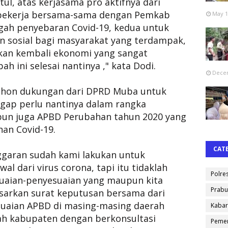
ul, atas kerjasama pro aktifnya dari
bekerja bersama-sama dengan Pemkab
May 1
ah penyebaran Covid-19, kedua untuk
 sosial bagi masyarakat yang terdampak,
kan kembali ekonomi yang sangat
 ini selesai nantinya ," kata Dodi.
Decem
ohon dukungan dari DPRD Muba untuk
ggap perlu nantinya dalam rangka
un juga APBD Perubahan tahun 2020 yang
an Covid-19.
CAT
nggaran sudah kami lakukan untuk
l dari virus corona, tapi itu tidaklah
Polre
uaian-penyesuaian yang maupun kita
Prabu
sarkan surat keputusan bersama dari
suaian APBD di masing-masing daerah
Kabar
ah kabupaten dengan berkonsultasi
Pemer