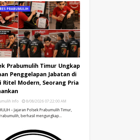
RES PRABUMULIH
ek Prabumulih Timur Ungkap
an Penggelapan Jabatan di
i Ritel Modern, Seorang Pria
mankan
mulih Info
8/08/2026 07:22:00 AM
LIH – Jajaran Polsek Prabumulih Timur,
Prabumulih, berhasil mengungkap…