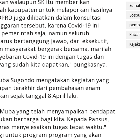
kan walaupun SK itu memberikan
Sumat
ah kabupaten untuk melaporkan hasilnya
Sosb
DPRD juga dilibatkan dalam konsultasi
garan tersebut, karena Covid-19 ini
pemb
 pemerintah saja, namun seluruh
Kabar
rus bertanggung jawab, dari eksekutif,
Kejak
isan masyarakat bergerak bersama, marilah
ebaran Covid-19 ini dengan tugas dan
ang sudah kita dapatkan," pungkasnya.
uba Sugondo mengatakan kegiatan yang
apan terakhir dari pembahasan enam
an sejak tanggal 8 April lalu.
i Muba yang telah menyampaikan pendapat
ukan berharga bagi kita. Kepada Pansus,
eras menyelesaikan tugas tepat waktu,"
rgi untuk program program yang akan