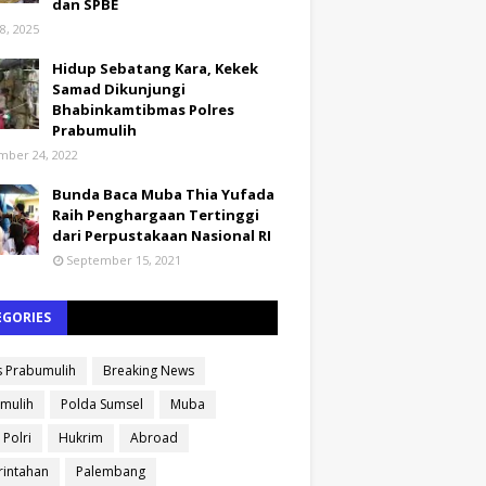
dan SPBE
8, 2025
Hidup Sebatang Kara, Kekek
Samad Dikunjungi
Bhabinkamtibmas Polres
Prabumulih
ber 24, 2022
Bunda Baca Muba Thia Yufada
Raih Penghargaan Tertinggi
dari Perpustakaan Nasional RI
September 15, 2021
EGORIES
s Prabumulih
Breaking News
mulih
Polda Sumsel
Muba
 Polri
Hukrim
Abroad
intahan
Palembang