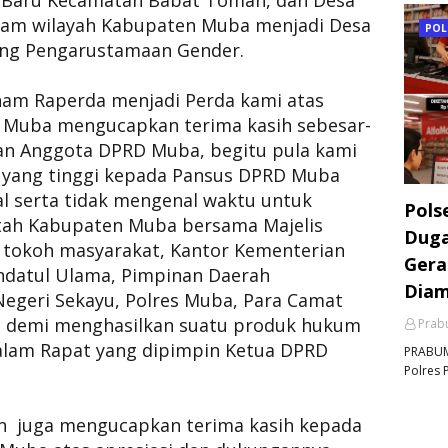
n Baru Kecamatan Babat Toman, dan Desa
alam wilayah Kabupaten Muba menjadi Desa
POL
tang Pengarustamaan Gender.
enam Raperda menjadi Perda kami atas
Muba mengucapkan terima kasih sebesar-
an Anggota DPRD Muba, begitu pula kami
i yang tinggi kepada Pansus DPRD Muba
l serta tidak mengenal waktu untuk
Pols
ah Kabupaten Muba bersama Majelis
Duga
 tokoh masyarakat, Kantor Kementerian
Gera
datul Ulama, Pimpinan Daerah
Dia
egeri Sekayu, Polres Muba, Para Camat
it demi menghasilkan suatu produk hukum
Prabu
dalam Rapat yang dipimpin Ketua DPRD
PRABUMU
Polres 
in juga mengucapkan terima kasih kepada