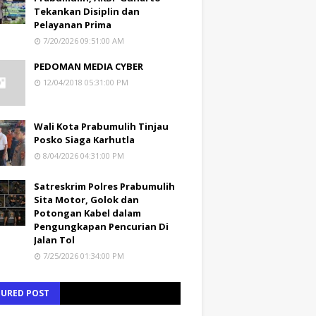
Tekankan Disiplin dan
Pelayanan Prima
7/20/2026 09:51:00 AM
PEDOMAN MEDIA CYBER
12/04/2018 05:31:00 PM
Wali Kota Prabumulih Tinjau
Posko Siaga Karhutla
8/04/2026 04:31:00 PM
Satreskrim Polres Prabumulih
Sita Motor, Golok dan
Potongan Kabel dalam
Pengungkapan Pencurian Di
Jalan Tol
7/25/2026 01:34:00 PM
TURED POST