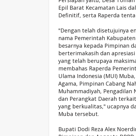
Persiapan yaitu, Desa Toma
Epil Barat Kecamatan Lais d
Definitif, serta Raperda ten
"Dengan telah disetujuinya 
nama Pemerintah Kabupaten 
besarnya kepada Pimpinan d
berterimakasih dan apresias
yang telah berupaya maksima
membahas Raperda Pemerint
Ulama Indonesia (MUI) Muba,
Agama, Pimpinan Cabang Nah
Muhammadiyah, Pengadilan N
dan Perangkat Daerah terka
yang berkualitas," ucapnya 
Muba tersebut.
Bupati Dodi Reza Alex Noerd