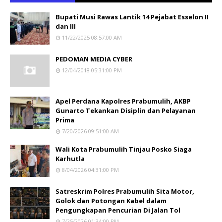
Bupati Musi Rawas Lantik 14 Pejabat Esselon II
dan III
11/22/2025 08:57:00 AM
PEDOMAN MEDIA CYBER
12/04/2018 05:31:00 PM
Apel Perdana Kapolres Prabumulih, AKBP
Gunarto Tekankan Disiplin dan Pelayanan
Prima
7/20/2026 09:51:00 AM
Wali Kota Prabumulih Tinjau Posko Siaga
Karhutla
8/04/2026 04:31:00 PM
Satreskrim Polres Prabumulih Sita Motor,
Golok dan Potongan Kabel dalam
Pengungkapan Pencurian Di Jalan Tol
7/25/2026 01:34:00 PM