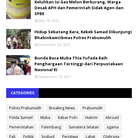
Keluhkan Isi Gas Melon Berkurang, Warga
Desak APH dan Pemerintah Sidak Agen dan
SPBE
May 18, 2025
Hidup Sebatang Kara, Kekek Samad Dikunjungi
Bhabinkamtibmas Polres Prabumulih
December 24, 2022
Bunda Baca Muba Thia Yufada Raih
Penghargaan Tertinggi dari Perpustakaan
Nasional RI
September 15, 2021
CATEGORIES
Polres Prabumulih
Breaking News
Prabumulih
Polda Sumsel
Muba
Kabar Polri
Hukrim
Abroad
Pemerintahan
Palembang
Sumatera Selatan
agama
Pali
Politik
Sosbud
Peristiwa
Lahat
Olahraga