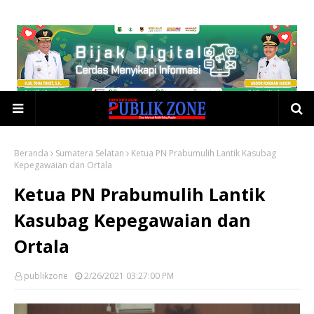
Beranda
Sumatera Selatan
Ketua PN Prabumulih Lantik Kasubag
Kepegawaian dan Ortala
Ketua PN Prabumulih Lantik
Kasubag Kepegawaian dan
Ortala
publikzone
2/26/2021 03:27:00 PM