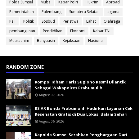
Polda Sumsel
Muba
Kabar Polri
Hukrim
Abroad
Pemerintahan
Palembang
Sumatera Selatan
agama
Pali
Politik
Sosbud
Peristiwa
Lahat
Olahraga
pembangunan
Pendidikan
Ekonomi
Kabar TNI
Muaraenim
Banyuasin
Kejaksaan
Nasional
RANDOM ZONE
Kompol Idham Haris Sugiono Resmi Dilantik
Sebagai Wakapolres Prabumulih
August 07, 2026
RS AR Bunda Prabumulih Hadirkan Layanan Cek
Kesehatan Gratis di Dua Lokasi dalam Sehari
August 06, 2026
Kapolda Sumsel Serahkan Penghargaan Dari