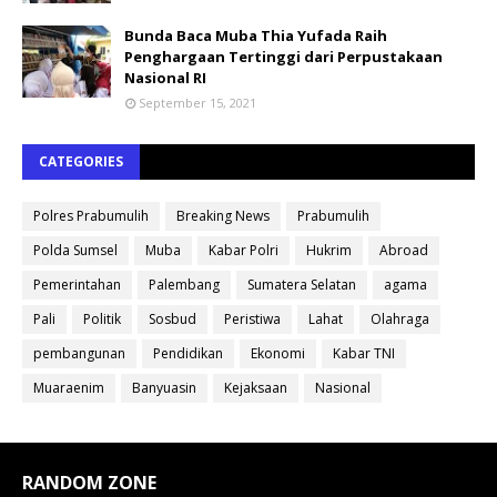
Bunda Baca Muba Thia Yufada Raih
Penghargaan Tertinggi dari Perpustakaan
Nasional RI
September 15, 2021
CATEGORIES
Polres Prabumulih
Breaking News
Prabumulih
Polda Sumsel
Muba
Kabar Polri
Hukrim
Abroad
Pemerintahan
Palembang
Sumatera Selatan
agama
Pali
Politik
Sosbud
Peristiwa
Lahat
Olahraga
pembangunan
Pendidikan
Ekonomi
Kabar TNI
Muaraenim
Banyuasin
Kejaksaan
Nasional
RANDOM ZONE