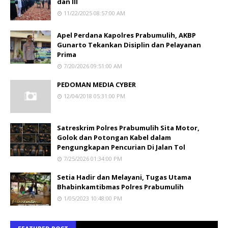
dan III
11/22/2025 08:57:00 AM
Apel Perdana Kapolres Prabumulih, AKBP
Gunarto Tekankan Disiplin dan Pelayanan
Prima
7/20/2026 09:51:00 AM
PEDOMAN MEDIA CYBER
12/04/2018 05:31:00 PM
Satreskrim Polres Prabumulih Sita Motor,
Golok dan Potongan Kabel dalam
Pengungkapan Pencurian Di Jalan Tol
7/25/2026 01:34:00 PM
Setia Hadir dan Melayani, Tugas Utama
Bhabinkamtibmas Polres Prabumulih
1/05/2023 10:48:00 PM