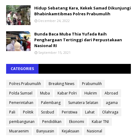
Hidup Sebatang Kara, Kekek Samad Dikunjungi
Bhabinkamtibmas Polres Prabumulih
December 24, 2022
Bunda Baca Muba Thia Yufada Raih
Penghargaan Tertinggi dari Perpustakaan
Nasional RI
September 15, 2021
CATEGORIES
Polres Prabumulih
Breaking News
Prabumulih
Polda Sumsel
Muba
Kabar Polri
Hukrim
Abroad
Pemerintahan
Palembang
Sumatera Selatan
agama
Pali
Politik
Sosbud
Peristiwa
Lahat
Olahraga
pembangunan
Pendidikan
Ekonomi
Kabar TNI
Muaraenim
Banyuasin
Kejaksaan
Nasional