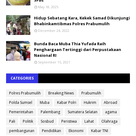
SPBE
May 18, 2025
Hidup Sebatang Kara, Kekek Samad Dikunjungi
Bhabinkamtibmas Polres Prabumulih
December 24, 2022
Bunda Baca Muba Thia Yufada Raih
Penghargaan Tertinggi dari Perpustakaan
Nasional RI
September 15, 2021
CATEGORIES
Polres Prabumulih
Breaking News
Prabumulih
Polda Sumsel
Muba
Kabar Polri
Hukrim
Abroad
Pemerintahan
Palembang
Sumatera Selatan
agama
Pali
Politik
Sosbud
Peristiwa
Lahat
Olahraga
pembangunan
Pendidikan
Ekonomi
Kabar TNI