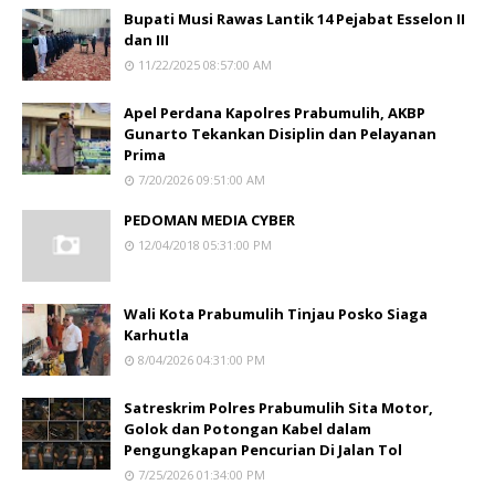
Bupati Musi Rawas Lantik 14 Pejabat Esselon II
dan III
11/22/2025 08:57:00 AM
Apel Perdana Kapolres Prabumulih, AKBP
Gunarto Tekankan Disiplin dan Pelayanan
Prima
7/20/2026 09:51:00 AM
PEDOMAN MEDIA CYBER
12/04/2018 05:31:00 PM
Wali Kota Prabumulih Tinjau Posko Siaga
Karhutla
8/04/2026 04:31:00 PM
Satreskrim Polres Prabumulih Sita Motor,
Golok dan Potongan Kabel dalam
Pengungkapan Pencurian Di Jalan Tol
7/25/2026 01:34:00 PM