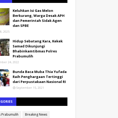
Keluhkan Isi Gas Melon
Berkurang, Warga Desak APH
dan Pemerintah Sidak Agen
dan SPBE
8, 2025
Hidup Sebatang Kara, Kekek
Samad Dikunjungi
Bhabinkamtibmas Polres
Prabumulih
ber 24, 2022
Bunda Baca Muba Thia Yufada
Raih Penghargaan Tertinggi
dari Perpustakaan Nasional RI
September 15, 2021
EGORIES
s Prabumulih
Breaking News