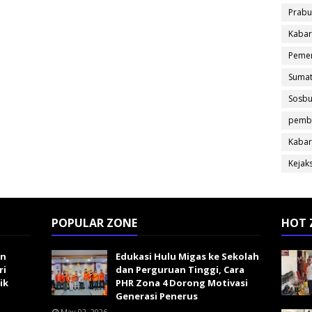
Prabu
Kabar
Pemer
Sumat
Sosb
pemb
Kabar
Kejak
POPULAR ZONE
HOT 
an
Edukasi Hulu Migas ke Sekolah
ri
dan Perguruan Tinggi, Cara
ik
PHR Zona 4 Dorong Motivasi
Generasi Penerus
May 02, 2026