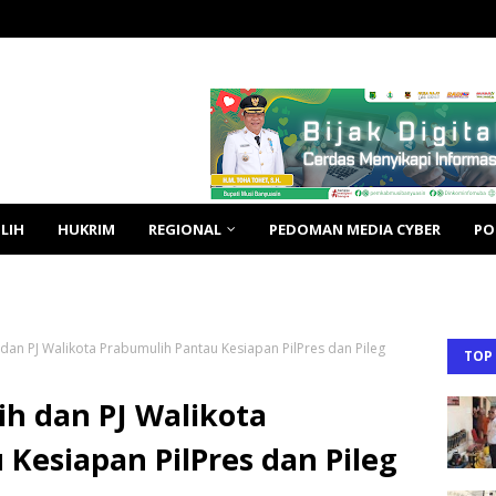
LIH
HUKRIM
REGIONAL
PEDOMAN MEDIA CYBER
PO
dan PJ Walikota Prabumulih Pantau Kesiapan PilPres dan Pileg
TOP
h dan PJ Walikota
Kesiapan PilPres dan Pileg