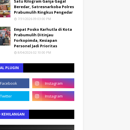
Satu Kilogram Ganja Gagal
Beredar, Satresnarkoba Polres
Prabumulih Ringkus Pengedar
7/31/2026 09:03:00 PM
Empat Posko Karhutla di Kota
Prabumulih Ditinjau
Forkopimda, Kesiapan
Personel Jadi Prioritas
8/04/2026 02:10:00 PM
AL PLUGIN
O KEHILANGAN