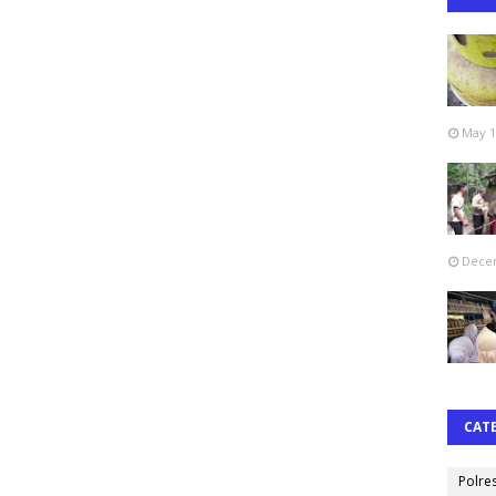
May 1
Decem
CAT
Polre