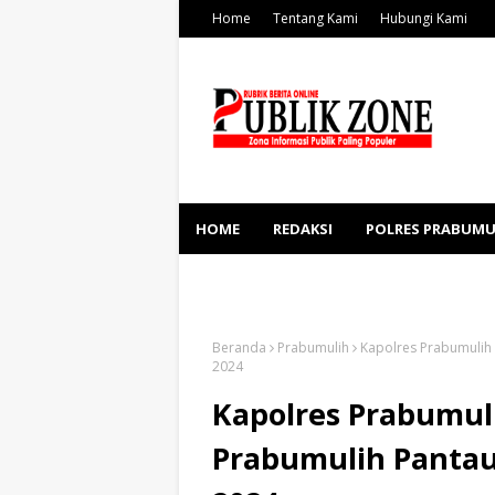
Home
Tentang Kami
Hubungi Kami
HOME
REDAKSI
POLRES PRABUMU
KESEHATAN
SOSBUD
Beranda
Prabumulih
Kapolres Prabumulih 
2024
Kapolres Prabumuli
Prabumulih Pantau 