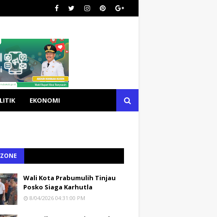
LITIK
EKONOMI
 ZONE
Wali Kota Prabumulih Tinjau
Posko Siaga Karhutla
8/04/2026 04:31:00 PM