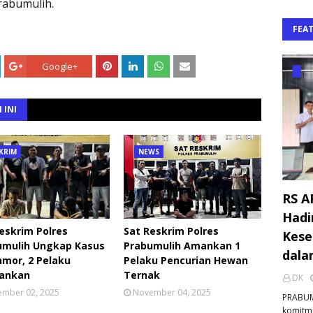
rabumulih.
FEA
Google+
 INI
KRIM
NEWS
RS A
Hadi
eskrim Polres
Sat Reskrim Polres
Kese
umulih Ungkap Kasus
Prabumulih Amankan 1
dala
mor, 2 Pelaku
Pelaku Pencurian Hewan
ankan
Ternak
DK
mber 02, 2025
November 04, 2025
PRABUM
komitm