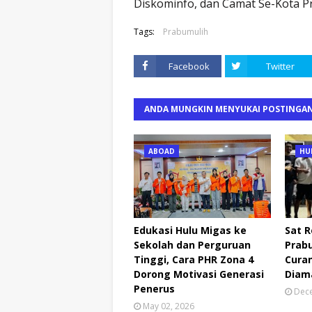
Diskominfo, dan Camat Se-Kota P
Tags:
Prabumulih
Facebook
Twitter
ANDA MUNGKIN MENYUKAI POSTINGAN
ABOAD
HU
Edukasi Hulu Migas ke
Sat R
Sekolah dan Perguruan
Prab
Tinggi, Cara PHR Zona 4
Curan
Dorong Motivasi Generasi
Diam
Penerus
Dece
May 02, 2026