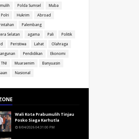
mulih
Polda Sumsel
Muba
 Polri
Hukrim
Abroad
intahan
Palembang
era Selatan
agama
Pali
Politik
ud
Peristiwa
Lahat
Olahraga
angunan
Pendidikan
Ekonomi
 TNI
Muaraenim
Banyuasin
saan
Nasional
ZONE
Wali Kota Prabumulih Tinjau
Posko Siaga Karhutla
8/04/2026 04:31:00 PM