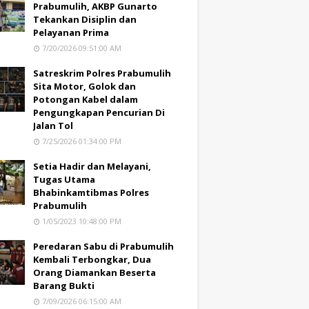
Prabumulih, AKBP Gunarto
Tekankan Disiplin dan
Pelayanan Prima
7/20/2026 09:51:00 AM
Satreskrim Polres Prabumulih
Sita Motor, Golok dan
Potongan Kabel dalam
Pengungkapan Pencurian Di
Jalan Tol
7/25/2026 01:34:00 PM
Setia Hadir dan Melayani,
Tugas Utama
Bhabinkamtibmas Polres
Prabumulih
1/05/2023 10:48:00 PM
Peredaran Sabu di Prabumulih
Kembali Terbongkar, Dua
Orang Diamankan Beserta
Barang Bukti
7/09/2026 06:15:00 AM