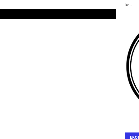
ke…
EKO