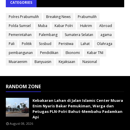
CATEGORIES
Polres Prabumulih
Breaking News
Prabumulih
Polda Sumsel
Muba
Kabar Polri
Hukrim
Abroad
Pemerintahan
Palembang
Sumatera Selatan
agama
Pali
Politik
Sosbud
Peristiwa
Lahat
Olahraga
pembangunan
Pendidikan
Ekonomi
Kabar TNI
Muaraenim
Banyuasin
Kejaksaan
Nasional
RANDOM ZONE
Kebakaran Lahan di Jalan Islamic Center Muara
Enim Nyaris Bakar Pemukiman, Warga dan
Petugas PLN-Polri Bahut-Membahu Padamkan
Api
August 08, 2026