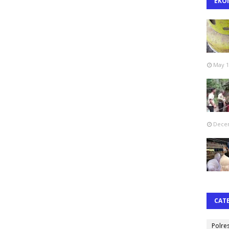
EKO
May 1
Decem
CAT
Polre