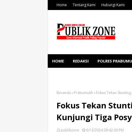
Home
Tentang Kami
Hubungi Kami
HOME
REDAKSI
POLRES PRABUMU
KESEHATAN
SOSBUD
Beranda
Prabumulih
Fokus Tekan Stunting
Fokus Tekan Stunti
Kunjungi Tiga Pos
publikzone
6/13/2024 09:42:00 PM