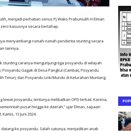
ulih, menjadi perhatian serius Pj Wako Prabumulih H Elman
zero kasusnya secara bertahap.
anya menyambangi rumah-rumah penderita stunting secara
an lainnya.
ak stunting caranya mengunjungi tiga posyandu di wilayah
in; Posyandu Gagak di Desa Pangkul (Cambai), Posyandu
lih Timur), dan Posyandu Lirik/Mundo di Kelurahan Muntang
ng lewat posyandu, tentunya melibatkan OPD terkait. Karena,
POP
i pemerintah pusat hingga ke daerah,” ujar Elman, sapaan
 Kamis, 13 Juni 2024.
ali datang ke posyandu. Salah satunya, menjadikan anak