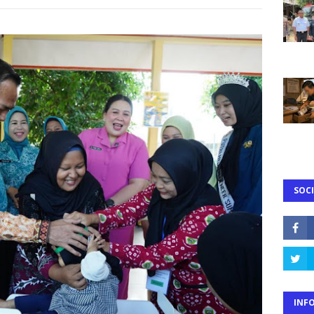
SOCI
INF