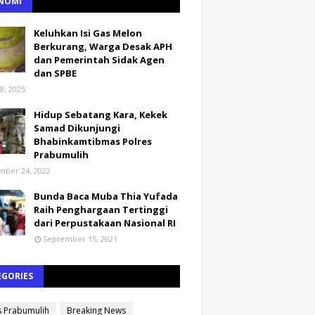
NOMI
Keluhkan Isi Gas Melon
Berkurang, Warga Desak APH
dan Pemerintah Sidak Agen
dan SPBE
8, 2025
Hidup Sebatang Kara, Kekek
Samad Dikunjungi
Bhabinkamtibmas Polres
Prabumulih
ber 24, 2022
Bunda Baca Muba Thia Yufada
Raih Penghargaan Tertinggi
dari Perpustakaan Nasional RI
September 15, 2021
EGORIES
s Prabumulih
Breaking News