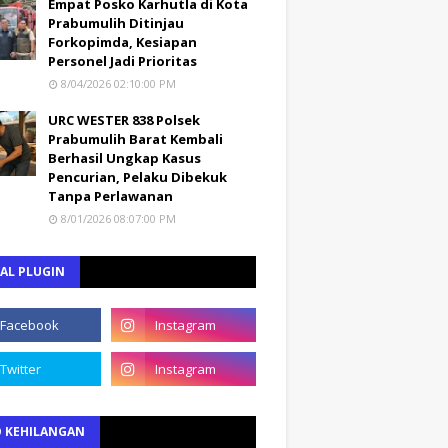
Empat Posko Karhutla di Kota
Prabumulih Ditinjau
Forkopimda, Kesiapan
Personel Jadi Prioritas
8/04/2026 02:10:00 PM
URC WESTER 838 Polsek
Prabumulih Barat Kembali
Berhasil Ungkap Kasus
Pencurian, Pelaku Dibekuk
Tanpa Perlawanan
8/01/2026 08:07:00 PM
AL PLUGIN
O KEHILANGAN