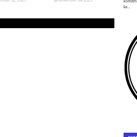
mber 02, 2025
November 04, 2025
komitm
ke…