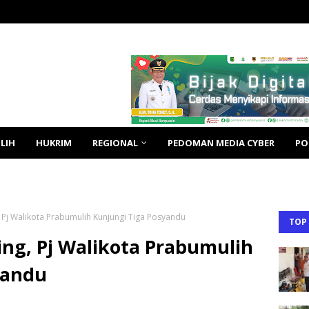
LIH
HUKRIM
REGIONAL
PEDOMAN MEDIA CYBER
PO
, Pj Walikota Prabumulih Kunjungi Tiga Posyandu
TOP
ng, Pj Walikota Prabumulih
yandu