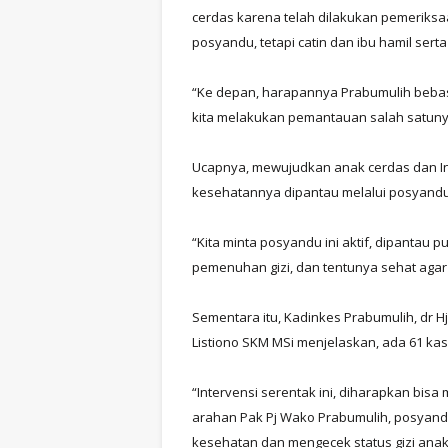
cerdas karena telah dilakukan pemeriksa
posyandu, tetapi catin dan ibu hamil serta
“Ke depan, harapannya Prabumulih bebas s
kita melakukan pemantauan salah satuny
Ucapnya, mewujudkan anak cerdas dan In
kesehatannya dipantau melalui posyandu
“Kita minta posyandu ini aktif, dipanta
pemenuhan gizi, dan tentunya sehat aga
Sementara itu, Kadinkes Prabumulih, dr H
Listiono SKM MSi menjelaskan, ada 61 kas
“Intervensi serentak ini, diharapkan bisa
arahan Pak Pj Wako Prabumulih, posyan
kesehatan dan mengecek status gizi anak.