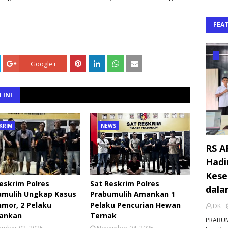
FEA
Google+
 INI
KRIM
NEWS
RS A
Hadi
Kese
eskrim Polres
Sat Reskrim Polres
dala
umulih Ungkap Kasus
Prabumulih Amankan 1
mor, 2 Pelaku
Pelaku Pencurian Hewan
DK
ankan
Ternak
PRABUM