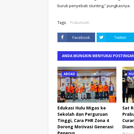
buruk penyebab stunting,” pungkasnya.
Tags:
Prabumulih
Facebook
Twitter
ANDA MUNGKIN MENYUKAI POSTINGAN
ABOAD
HU
Edukasi Hulu Migas ke
Sat R
Sekolah dan Perguruan
Prab
Tinggi, Cara PHR Zona 4
Curan
Dorong Motivasi Generasi
Diam
Penerus