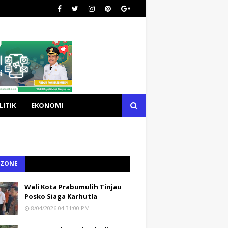
LITIK
EKONOMI
 ZONE
Wali Kota Prabumulih Tinjau
Posko Siaga Karhutla
8/04/2026 04:31:00 PM