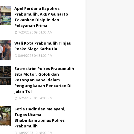
Apel Perdana Kapolres
Prabumulih, AKBP Gunarto
Tekankan Disiplin dan
Pelayanan Prima
7/20/2026 09:51:00 AM
Wali Kota Prabumulih Tinjau
Posko Siaga Karhutla
8/04/2026 04:31:00 PM
Satreskrim Polres Prabumulih
Sita Motor, Golok dan
Potongan Kabel dalam
Pengungkapan Pencurian Di
Jalan Tol
7/25/2026 01:34:00 PM
Setia Hadir dan Melayani,
Tugas Utama
Bhabinkamtibmas Polres
Prabumulih
1/05/2023 10:48:00 PM