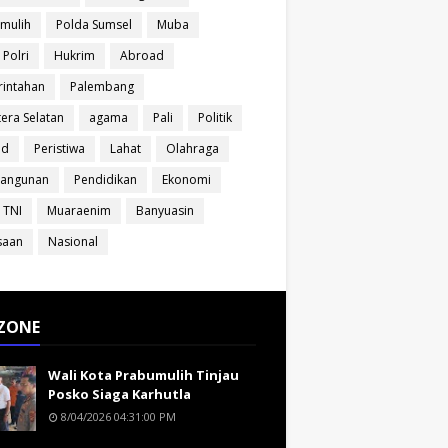
mulih
Polda Sumsel
Muba
 Polri
Hukrim
Abroad
intahan
Palembang
era Selatan
agama
Pali
Politik
ud
Peristiwa
Lahat
Olahraga
angunan
Pendidikan
Ekonomi
 TNI
Muaraenim
Banyuasin
saan
Nasional
ZONE
Wali Kota Prabumulih Tinjau
Posko Siaga Karhutla
8/04/2026 04:31:00 PM