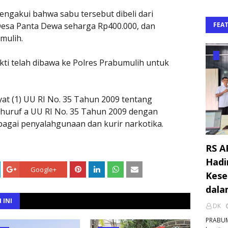
mengakui bahwa sabu tersebut dibeli dari
 Desa Panta Dewa seharga Rp400.000, dan
FEA
umulih.
kti telah dibawa ke Polres Prabumulih untuk
yat (1) UU RI No. 35 Tahun 2009 tentang
) huruf a UU RI No. 35 Tahun 2009 dengan
gai penyalahgunaan dan kurir narkotika.
RS A
Hadi
Google+
Kese
dala
 INI
DK
PRABUM