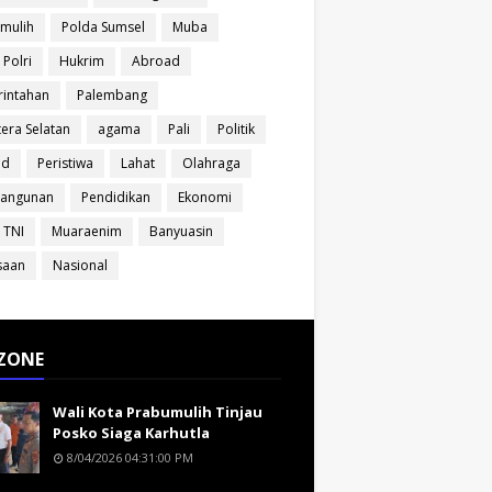
mulih
Polda Sumsel
Muba
 Polri
Hukrim
Abroad
intahan
Palembang
era Selatan
agama
Pali
Politik
ud
Peristiwa
Lahat
Olahraga
angunan
Pendidikan
Ekonomi
 TNI
Muaraenim
Banyuasin
saan
Nasional
ZONE
Wali Kota Prabumulih Tinjau
Posko Siaga Karhutla
8/04/2026 04:31:00 PM