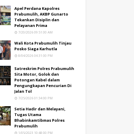
Apel Perdana Kapolres
Prabumulih, AKBP Gunarto
Tekankan Disiplin dan
Pelayanan Prima
7/20/2026 09:51:00 AM
Wali Kota Prabumulih Tinjau
Posko Siaga Karhutla
8/04/2026 04:31:00 PM
Satreskrim Polres Prabumulih
Sita Motor, Golok dan
Potongan Kabel dalam
Pengungkapan Pencurian Di
Jalan Tol
7/25/2026 01:34:00 PM
Setia Hadir dan Melayani,
Tugas Utama
Bhabinkamtibmas Polres
Prabumulih
1/05/2023 10:48:00 PM