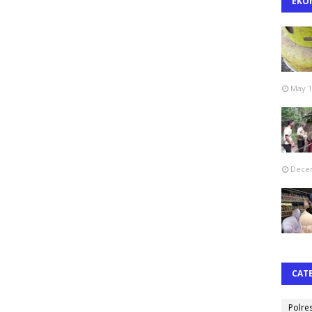
EKO
May 1
Decem
CAT
Polre