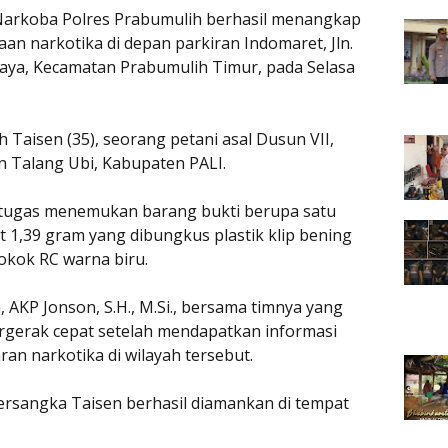
Narkoba Polres Prabumulih berhasil menangkap
an narkotika di depan parkiran Indomaret, Jln.
ujaya, Kecamatan Prabumulih Timur, pada Selasa
Taisen (35), seorang petani asal Dusun VII,
 Talang Ubi, Kabupaten PALI.
tugas menemukan barang bukti berupa satu
t 1,39 gram yang dibungkus plastik klip bening
okok RC warna biru.
 AKP Jonson, S.H., M.Si., bersama timnya yang
bergerak cepat setelah mendapatkan informasi
ran narkotika di wilayah tersebut.
ersangka Taisen berhasil diamankan di tempat