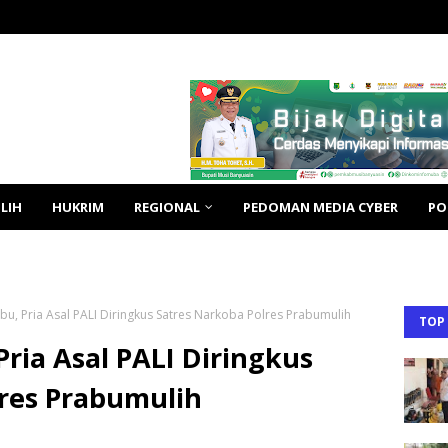
LIH
HUKRIM
REGIONAL
PEDOMAN MEDIA CYBER
PO
u, Pria Asal PALI Diringkus Satres Narkoba Polres Prabumulih
TOP
ria Asal PALI Diringkus
lres Prabumulih