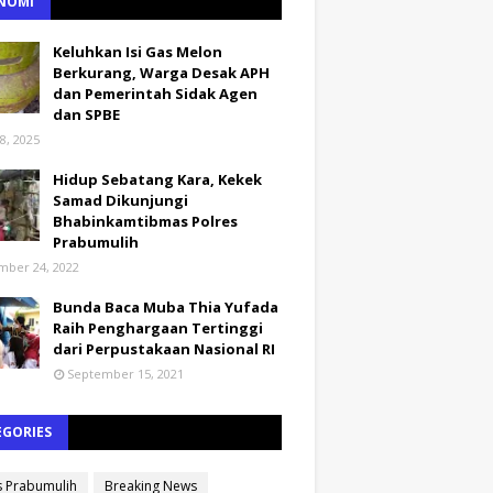
NOMI
Keluhkan Isi Gas Melon
Berkurang, Warga Desak APH
dan Pemerintah Sidak Agen
dan SPBE
8, 2025
Hidup Sebatang Kara, Kekek
Samad Dikunjungi
Bhabinkamtibmas Polres
Prabumulih
ber 24, 2022
Bunda Baca Muba Thia Yufada
Raih Penghargaan Tertinggi
dari Perpustakaan Nasional RI
September 15, 2021
EGORIES
s Prabumulih
Breaking News