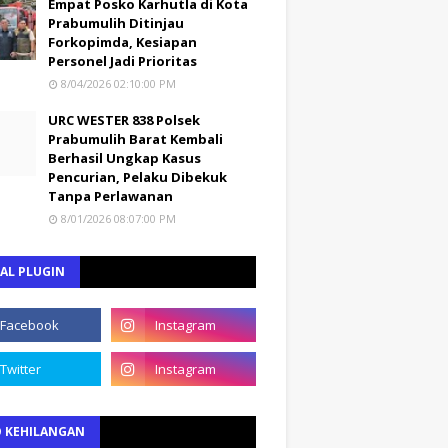
Empat Posko Karhutla di Kota
Prabumulih Ditinjau
Forkopimda, Kesiapan
Personel Jadi Prioritas
8/04/2026 02:10:00 PM
URC WESTER 838 Polsek
Prabumulih Barat Kembali
Berhasil Ungkap Kasus
Pencurian, Pelaku Dibekuk
Tanpa Perlawanan
8/01/2026 08:07:00 PM
AL PLUGIN
O KEHILANGAN