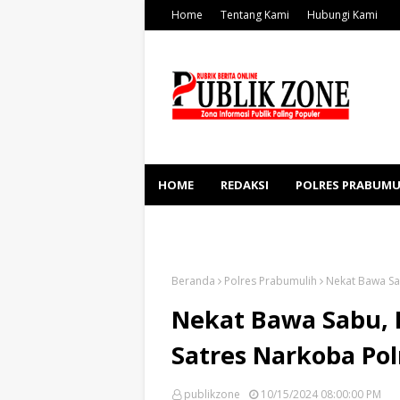
Home
Tentang Kami
Hubungi Kami
HOME
REDAKSI
POLRES PRABUMU
KESEHATAN
SOSBUD
Beranda
Polres Prabumulih
Nekat Bawa Sab
Nekat Bawa Sabu, P
Satres Narkoba Po
publikzone
10/15/2024 08:00:00 PM