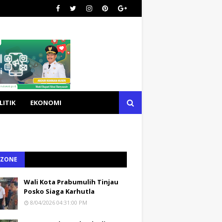
LITIK
EKONOMI
 ZONE
Wali Kota Prabumulih Tinjau
Posko Siaga Karhutla
8/04/2026 04:31:00 PM