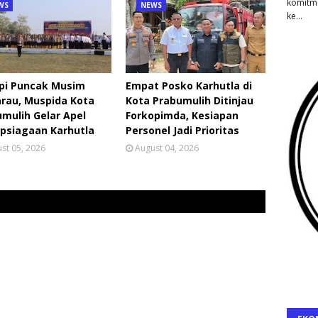
komitm
WS
NEWS
ke…
pi Puncak Musim
Empat Posko Karhutla di
rau, Muspida Kota
Kota Prabumulih Ditinjau
mulih Gelar Apel
Forkopimda, Kesiapan
psiagaan Karhutla
Personel Jadi Prioritas
st 05, 2026
August 04, 2026