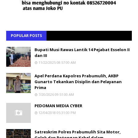
POPULAR POSTS
Bupati Musi Rawas Lantik 14 Pejabat Esselon II
dan III
11/22/2025 08:57:00 AM
Apel Perdana Kapolres Prabumulih, AKBP
Gunarto Tekankan Disiplin dan Pelayanan
Prima
7/20/2026 09:51:00 AM
PEDOMAN MEDIA CYBER
12/04/2018 05:31:00 PM
Satreskrim Polres Prabumulih Sita Motor,
Golok dan Potongan Kabel dalam