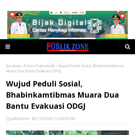
Beranda
Polres Prabumulih
Wujud Peduli Sosial, Bhabinkamtibmas
Muara Dua Bantu Evakuasi ODGJ
Wujud Peduli Sosial,
Bhabinkamtibmas Muara Dua
Bantu Evakuasi ODGJ
publikzone
1/15/2025 10:38:00 PM