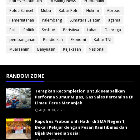
Polres Prabumulih
Breaking News
Prabumulih
Polda Sumsel
Muba
Kabar Polri
Hukrim
Abroad
Pemerintahan
Palembang
Sumatera Selatan
agama
Pali
Politik
Sosbud
Peristiwa
Lahat
Olahraga
pembangunan
Pendidikan
Ekonomi
Kabar TNI
Muaraenim
Banyuasin
Kejaksaan
Nasional
RANDOM ZONE
Terapkan Recompletion untuk Kembalikan
Performa Sumur Migas, Gas Sales Pertamina EP
Limau Terus Menanjak
August 10, 2026
Kapolres Prabumulih Hadir di SMA Negeri 1,
Bekali Pelajar dengan Pesan Kamtibmas dan
Bijak Bermedia Sosial