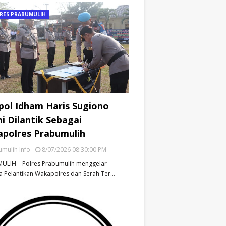
RES PRABUMULIH
ol Idham Haris Sugiono
i Dilantik Sebagai
polres Prabumulih
mulih Info
8/07/2026 08:30:00 PM
ULIH – Polres Prabumulih menggelar
 Pelantikan Wakapolres dan Serah Ter…