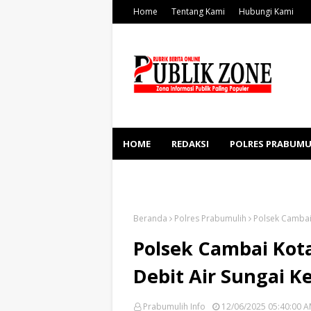
Home
Tentang Kami
Hubungi Kami
HOME
REDAKSI
POLRES PRABUMU
KESEHATAN
SOSBUD
Beranda
Polres Prabumulih
Polsek Cambai 
Polsek Cambai Kot
Debit Air Sungai K
Prabumulih Info
12/06/2025 05:40:00 