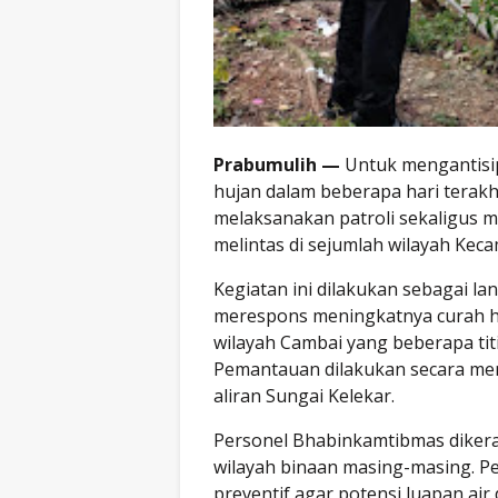
Prabumulih —
Untuk mengantisipa
hujan dalam beberapa hari terak
melaksanakan patroli sekaligus m
melintas di sejumlah wilayah Keca
Kegiatan ini dilakukan sebagai la
merespons meningkatnya curah h
wilayah Cambai yang beberapa tit
Pemantauan dilakukan secara men
aliran Sungai Kelekar.
Personel Bhabinkamtibmas dikera
wilayah binaan masing-masing. Pe
preventif agar potensi luapan air 