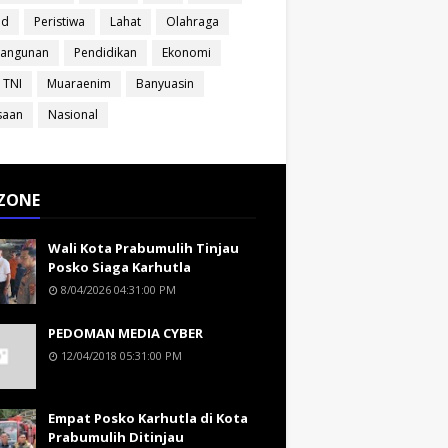
ud
Peristiwa
Lahat
Olahraga
angunan
Pendidikan
Ekonomi
 TNI
Muaraenim
Banyuasin
saan
Nasional
ZONE
Wali Kota Prabumulih Tinjau
Posko Siaga Karhutla
8/04/2026 04:31:00 PM
PEDOMAN MEDIA CYBER
12/04/2018 05:31:00 PM
Empat Posko Karhutla di Kota
Prabumulih Ditinjau