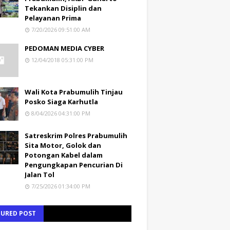
Tekankan Disiplin dan
Pelayanan Prima
7/20/2026 09:51:00 AM
PEDOMAN MEDIA CYBER
12/04/2018 05:31:00 PM
Wali Kota Prabumulih Tinjau
Posko Siaga Karhutla
8/04/2026 04:31:00 PM
Satreskrim Polres Prabumulih
Sita Motor, Golok dan
Potongan Kabel dalam
Pengungkapan Pencurian Di
Jalan Tol
7/25/2026 01:34:00 PM
TURED POST