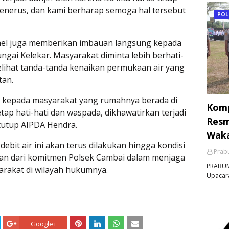
menerus, dan kami berharap semoga hal tersebut
POL
onel juga memberikan imbauan langsung kepada
ngai Kelekar. Masyarakat diminta lebih berhati-
elihat tanda-tanda kenaikan permukaan air yang
tan.
u kepada masyarakat yang rumahnya berada di
Komp
tap hati-hati dan waspada, dikhawatirkan terjadi
Resm
” tutup AIPDA Hendra.
Waka
ebit air ini akan terus dilakukan hingga kondisi
Prabu
gian dari komitmen Polsek Cambai dalam menjaga
PRABUM
rakat di wilayah hukumnya.
Upacara
Google+