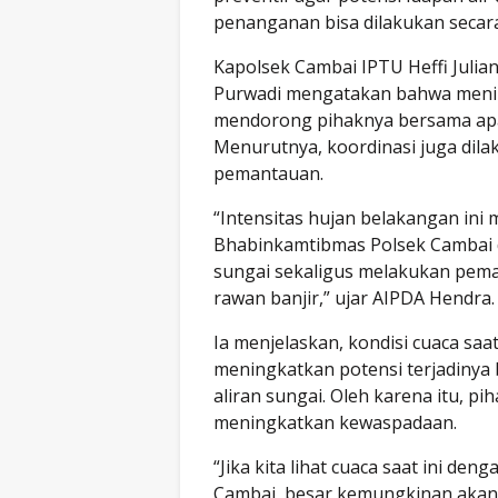
penanganan bisa dilakukan secara
Kapolsek Cambai IPTU Heffi Julia
Purwadi mengatakan bahwa mening
mendorong pihaknya bersama apar
Menurutnya, koordinasi juga di
pemantauan.
“Intensitas hujan belakangan in
Bhabinkamtibmas Polsek Cambai 
sungai sekaligus melakukan pemant
rawan banjir,” ujar AIPDA Hendra.
Ia menjelaskan, kondisi cuaca saa
meningkatkan potensi terjadinya 
aliran sungai. Oleh karena itu, 
meningkatkan kewaspadaan.
“Jika kita lihat cuaca saat ini de
Cambai, besar kemungkinan akan te