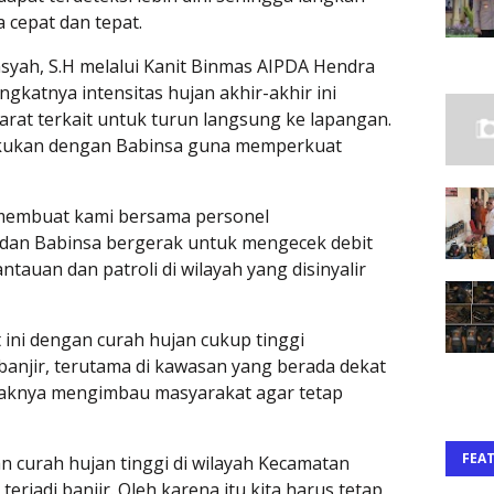
 cepat dan tepat.
nsyah, S.H melalui Kanit Binmas AIPDA Hendra
katnya intensitas hujan akhir-akhir ini
at terkait untuk turun langsung ke lapangan.
lakukan dengan Babinsa guna memperkuat
i membuat kami bersama personel
dan Babinsa bergerak untuk mengecek debit
auan dan patroli di wilayah yang disinyalir
t ini dengan curah hujan cukup tinggi
banjir, terutama di kawasan yang berada dekat
pihaknya mengimbau masyarakat agar tetap
FEA
ngan curah hujan tinggi di wilayah Kecamatan
rjadi banjir. Oleh karena itu kita harus tetap