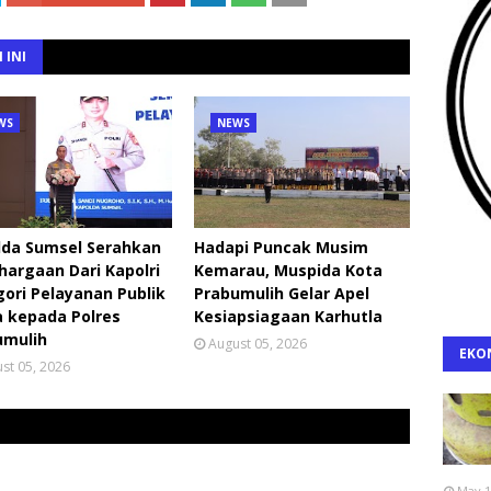
 INI
WS
NEWS
lda Sumsel Serahkan
Hadapi Puncak Musim
argaan Dari Kapolri
Kemarau, Muspida Kota
ori Pelayanan Publik
Prabumulih Gelar Apel
 kepada Polres
Kesiapsiagaan Karhutla
umulih
August 05, 2026
EKO
st 05, 2026
May 1