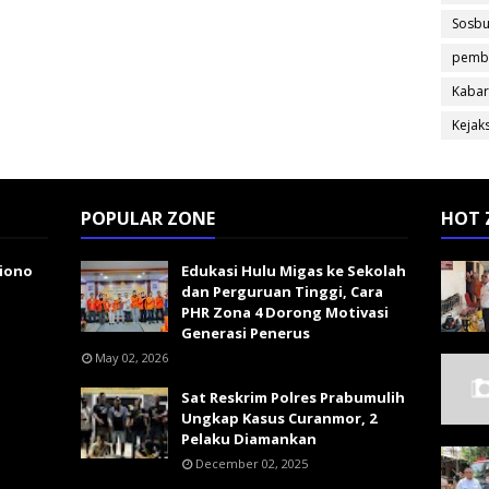
Sosb
pemb
Kabar
Kejak
POPULAR ZONE
HOT 
giono
Edukasi Hulu Migas ke Sekolah
dan Perguruan Tinggi, Cara
PHR Zona 4 Dorong Motivasi
Generasi Penerus
May 02, 2026
Sat Reskrim Polres Prabumulih
Ungkap Kasus Curanmor, 2
Pelaku Diamankan
December 02, 2025