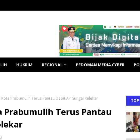
LIH
HUKRIM
REGIONAL
PEDOMAN MEDIA CYBER
PO
Kota Prabumulih Terus Pantau Debit Air Sungai Kelekar
TOP
a Prabumulih Terus Pantau
elekar
AM