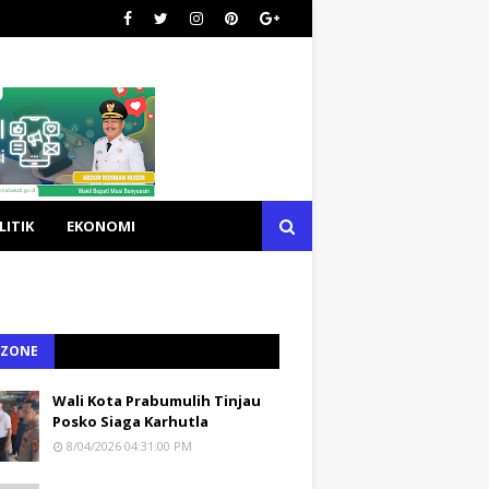
LITIK
EKONOMI
 ZONE
Wali Kota Prabumulih Tinjau
Posko Siaga Karhutla
8/04/2026 04:31:00 PM