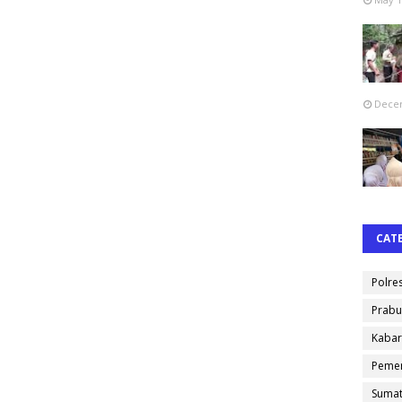
Decem
CAT
Polre
Prabu
Kabar
Pemer
Sumat