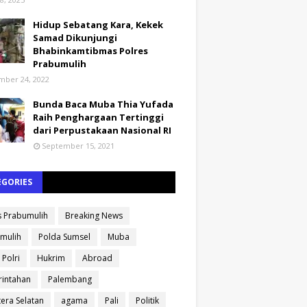
Hidup Sebatang Kara, Kekek
Samad Dikunjungi
Bhabinkamtibmas Polres
Prabumulih
ber 24, 2022
Bunda Baca Muba Thia Yufada
Raih Penghargaan Tertinggi
dari Perpustakaan Nasional RI
September 15, 2021
EGORIES
s Prabumulih
Breaking News
mulih
Polda Sumsel
Muba
 Polri
Hukrim
Abroad
intahan
Palembang
era Selatan
agama
Pali
Politik