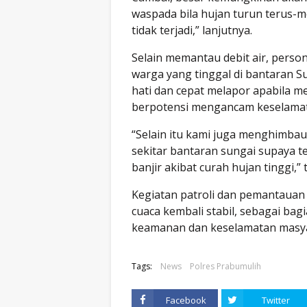
waspada bila hujan turun terus-
tidak terjadi,” lanjutnya.
Selain memantau debit air, pers
warga yang tinggal di bantaran Su
hati dan cepat melapor apabila m
berpotensi mengancam keselama
“Selain itu kami juga menghimba
sekitar bantaran sungai supaya te
banjir akibat curah hujan tinggi,
Kegiatan patroli dan pemantauan d
cuaca kembali stabil, sebagai ba
keamanan dan keselamatan masya
Tags:
News
Polres Prabumulih
Facebook
Twitter