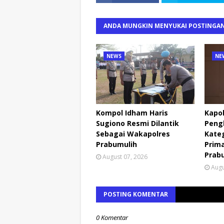
ANDA MUNGKIN MENYUKAI POSTINGAN
NEWS
NE
Kompol Idham Haris
Kapo
Sugiono Resmi Dilantik
Pengh
Sebagai Wakapolres
Kateg
Prabumulih
Prima
Prab
August 07, 2026
Augu
POSTING KOMENTAR
0 Komentar