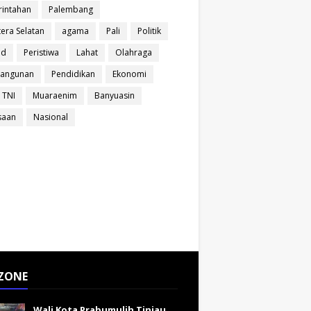
intahan
Palembang
era Selatan
agama
Pali
Politik
ud
Peristiwa
Lahat
Olahraga
angunan
Pendidikan
Ekonomi
 TNI
Muaraenim
Banyuasin
saan
Nasional
ZONE
Wali Kota Prabumulih Tinjau