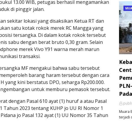
r pukul 13.00 WIB, petugas berhasil mengamankan
duk di pinggir jalan.
MUA
an sekitar lokasi yang disaksikan Ketua RT dan
ukan satu kotak rokok merek RC Mangga yang
posisi tersangka. Di dalam kotak rokok tersebut
nis sabu dengan berat bruto 0,30 gram. Selain
handphone merek Vivo Y91 warna merah marun
unikasi transaksi.
Keba
, tersangka MF mengakui bahwa sabu tersebut
Cent
u memperoleh barang haram tersebut dengan cara
Pemu
 H yang kini berstatus DPO, seharga Rp200.000.
PLN-
n pengembangan untuk memburu pemasok tersebut.
Pada
rat dengan Pasal 610 ayat (1) huruf a atau Pasal
publ
r 1 Tahun 2023 tentang KUHP jo UU RI Nomor 1
Muara E
Pidana jo Pasal 132 ayat (1) UU Nomor 35 Tahun
terjadi 