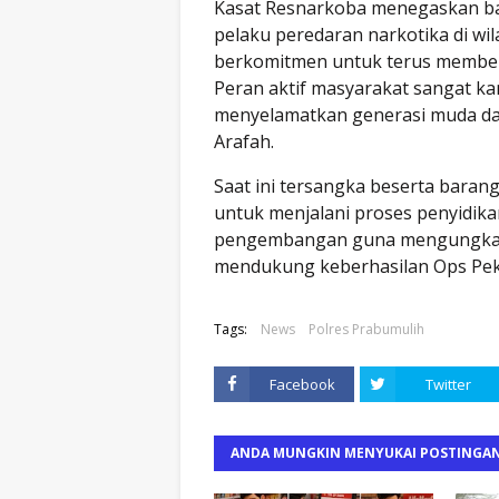
Kasat Resnarkoba menegaskan ba
pelaku peredaran narkotika di wi
berkomitmen untuk terus member
Peran aktif masyarakat sangat k
menyelamatkan generasi muda da
Arafah.
Saat ini tersangka beserta baran
untuk menjalani proses penyidikan
pengembangan guna mengungkap j
mendukung keberhasilan Ops Pek
Tags:
News
Polres Prabumulih
Facebook
Twitter
ANDA MUNGKIN MENYUKAI POSTINGAN