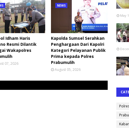
WS
NEWS
May 1
ol Idham Haris
Kapolda Sumsel Serahkan
no Resmi Dilantik
Penghargaan Dari Kapolri
Decem
gai Wakapolres
Kategori Pelayanan Publik
umulih
Prima kepada Polres
Prabumulih
st 07, 2026
August 05, 2026
CAT
Polre
Prabu
Kabar