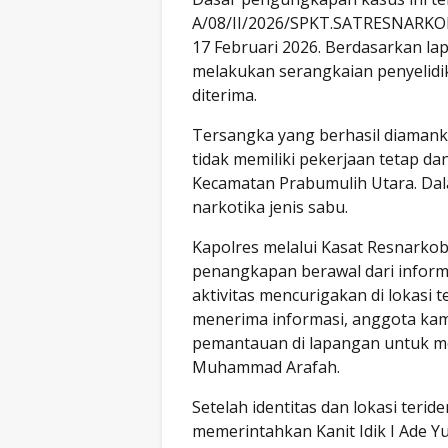
A/08/II/2026/SPKT.SATRESNARK
17 Februari 2026. Berdasarkan l
melakukan serangkaian penyelid
diterima.
Tersangka yang berhasil diamankan
tidak memiliki pekerjaan tetap dan
Kecamatan Prabumulih Utara. Dala
narkotika jenis sabu.
Kapolres melalui Kasat Resnarko
penangkapan berawal dari infor
aktivitas mencurigakan di lokasi t
menerima informasi, anggota kam
pemantauan di lapangan untuk me
Muhammad Arafah.
Setelah identitas dan lokasi teri
memerintahkan Kanit Idik I Ade Y