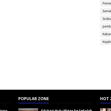
Pemer
Sumat
Sosb
pemb
Kabar
Kejak
POPULAR ZONE
HOT 
giono
Edukasi Hulu Migas ke Sekolah