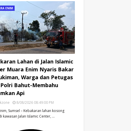
RA ENIM
karan Lahan di Jalan Islamic
er Muara Enim Nyaris Bakar
kiman, Warga dan Petugas
Polri Bahut-Membahu
mkan Api
ikzone
8/08/2026 08:49:00 PM
nim, Sumsel – Kebakaran lahan kosong
di kawasan Jalan Islamic Center, …