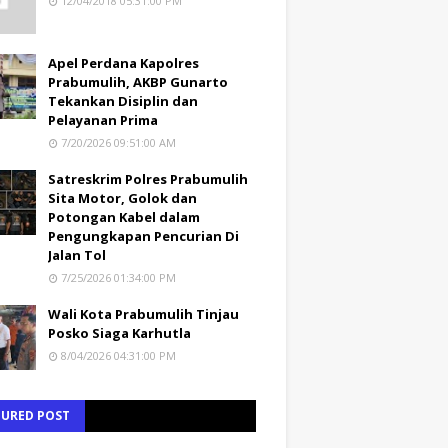
12/04/2018 05:31:00 PM
Apel Perdana Kapolres
Prabumulih, AKBP Gunarto
Tekankan Disiplin dan
Pelayanan Prima
7/20/2026 09:51:00 AM
Satreskrim Polres Prabumulih
Sita Motor, Golok dan
Potongan Kabel dalam
Pengungkapan Pencurian Di
Jalan Tol
7/25/2026 01:34:00 PM
Wali Kota Prabumulih Tinjau
Posko Siaga Karhutla
8/04/2026 04:31:00 PM
TURED POST