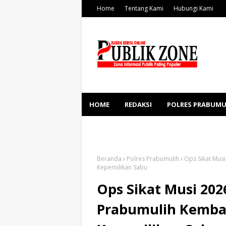
Home
Tentang Kami
Hubungi Kami
HOME
REDAKSI
POLRES PRABUMU
KESEHATAN
SOSBUD
Beranda
Polres Prabumulih
Ops Sikat Mus
Kepemilikan Sabu
Ops Sikat Musi 202
Prabumulih Kemba