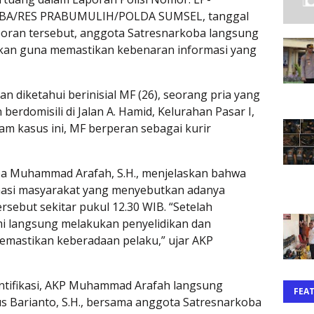
OBA/RES PRABUMULIH/POLDA SUMSEL, tanggal
aporan tersebut, anggota Satresnarkoba langsung
ikan guna memastikan kebenaran informasi yang
 diketahui berinisial MF (26), seorang pria yang
 berdomisili di Jalan A. Hamid, Kelurahan Pasar I,
m kasus ini, MF berperan sebagai kurir
ba Muhammad Arafah, S.H., menjelaskan bahwa
masi masyarakat yang menyebutkan adanya
ersebut sekitar pukul 12.30 WIB. “Setelah
i langsung melakukan penyelidikan dan
mastikan keberadaan pelaku,” ujar AKP
dentifikasi, AKP Muhammad Arafah langsung
FEA
us Barianto, S.H., bersama anggota Satresnarkoba