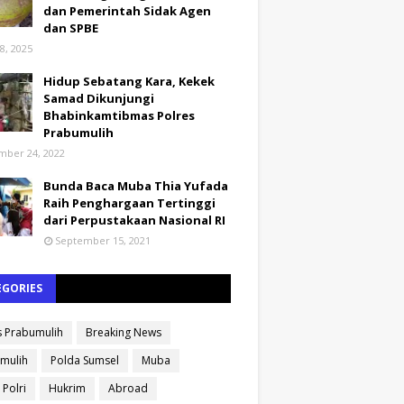
dan Pemerintah Sidak Agen
dan SPBE
8, 2025
Hidup Sebatang Kara, Kekek
Samad Dikunjungi
Bhabinkamtibmas Polres
Prabumulih
ber 24, 2022
Bunda Baca Muba Thia Yufada
Raih Penghargaan Tertinggi
dari Perpustakaan Nasional RI
September 15, 2021
EGORIES
s Prabumulih
Breaking News
mulih
Polda Sumsel
Muba
 Polri
Hukrim
Abroad