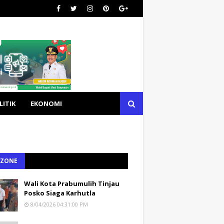
LITIK
EKONOMI
 ZONE
Wali Kota Prabumulih Tinjau
Posko Siaga Karhutla
8/04/2026 04:31:00 PM