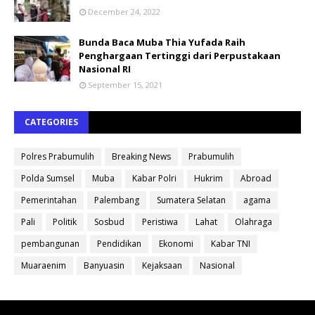
December 24, 2022
Bunda Baca Muba Thia Yufada Raih
Penghargaan Tertinggi dari Perpustakaan
Nasional RI
September 15, 2021
CATEGORIES
Polres Prabumulih
Breaking News
Prabumulih
Polda Sumsel
Muba
Kabar Polri
Hukrim
Abroad
Pemerintahan
Palembang
Sumatera Selatan
agama
Pali
Politik
Sosbud
Peristiwa
Lahat
Olahraga
pembangunan
Pendidikan
Ekonomi
Kabar TNI
Muaraenim
Banyuasin
Kejaksaan
Nasional