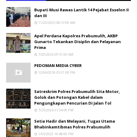
Bupati Musi Rawas Lantik 14 Pejabat Esselon II
dan III
11/22/2025 08:57:00 AM
Apel Perdana Kapolres Prabumulih, AKBP
Gunarto Tekankan Disiplin dan Pelayanan
Prima
7/20/2026 09:51:00 AM
PEDOMAN MEDIA CYBER
12/04/2018 05:31:00 PM
Satreskrim Polres Prabumulih Sita Motor,
Golok dan Potongan Kabel dalam
Pengungkapan Pencurian Di Jalan Tol
7/25/2026 01:34:00 PM
Setia Hadir dan Melayani, Tugas Utama
Bhabinkamtibmas Polres Prabumulih
1/05/2023 10:48:00 PM