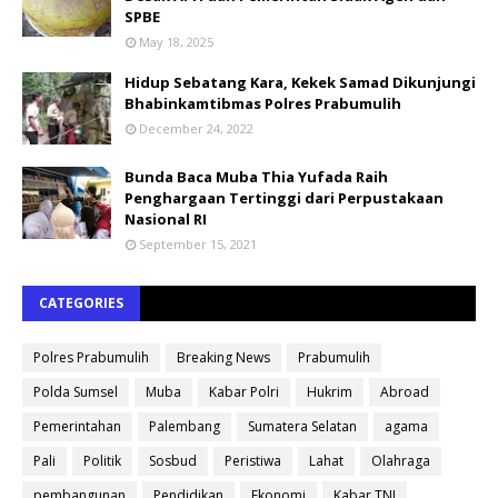
SPBE
May 18, 2025
Hidup Sebatang Kara, Kekek Samad Dikunjungi
Bhabinkamtibmas Polres Prabumulih
December 24, 2022
Bunda Baca Muba Thia Yufada Raih
Penghargaan Tertinggi dari Perpustakaan
Nasional RI
September 15, 2021
CATEGORIES
Polres Prabumulih
Breaking News
Prabumulih
Polda Sumsel
Muba
Kabar Polri
Hukrim
Abroad
Pemerintahan
Palembang
Sumatera Selatan
agama
Pali
Politik
Sosbud
Peristiwa
Lahat
Olahraga
pembangunan
Pendidikan
Ekonomi
Kabar TNI