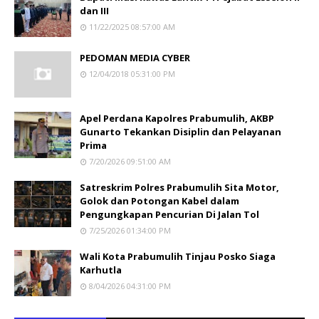
dan III
11/22/2025 08:57:00 AM
PEDOMAN MEDIA CYBER
12/04/2018 05:31:00 PM
Apel Perdana Kapolres Prabumulih, AKBP
Gunarto Tekankan Disiplin dan Pelayanan
Prima
7/20/2026 09:51:00 AM
Satreskrim Polres Prabumulih Sita Motor,
Golok dan Potongan Kabel dalam
Pengungkapan Pencurian Di Jalan Tol
7/25/2026 01:34:00 PM
Wali Kota Prabumulih Tinjau Posko Siaga
Karhutla
8/04/2026 04:31:00 PM