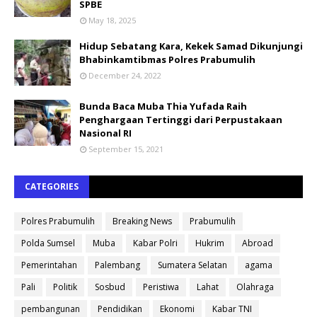
SPBE
May 18, 2025
Hidup Sebatang Kara, Kekek Samad Dikunjungi
Bhabinkamtibmas Polres Prabumulih
December 24, 2022
Bunda Baca Muba Thia Yufada Raih
Penghargaan Tertinggi dari Perpustakaan
Nasional RI
September 15, 2021
CATEGORIES
Polres Prabumulih
Breaking News
Prabumulih
Polda Sumsel
Muba
Kabar Polri
Hukrim
Abroad
Pemerintahan
Palembang
Sumatera Selatan
agama
Pali
Politik
Sosbud
Peristiwa
Lahat
Olahraga
pembangunan
Pendidikan
Ekonomi
Kabar TNI