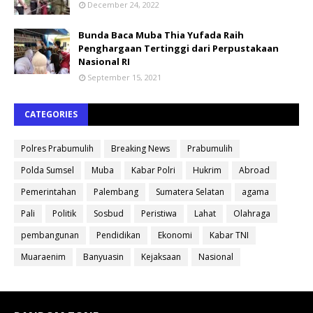
December 24, 2022
Bunda Baca Muba Thia Yufada Raih
Penghargaan Tertinggi dari Perpustakaan
Nasional RI
September 15, 2021
CATEGORIES
Polres Prabumulih
Breaking News
Prabumulih
Polda Sumsel
Muba
Kabar Polri
Hukrim
Abroad
Pemerintahan
Palembang
Sumatera Selatan
agama
Pali
Politik
Sosbud
Peristiwa
Lahat
Olahraga
pembangunan
Pendidikan
Ekonomi
Kabar TNI
Muaraenim
Banyuasin
Kejaksaan
Nasional