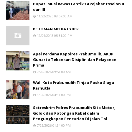
Bupati Musi Rawas Lantik 14 Pejabat Esselon II
dan III
11/22/2025 08:57:00 AM
PEDOMAN MEDIA CYBER
12/04/2018 05:31:00 PM
Apel Perdana Kapolres Prabumulih, AKBP
Gunarto Tekankan Disiplin dan Pelayanan
Prima
7/20/2026 09:51:00 AM
Wali Kota Prabumulih Tinjau Posko Siaga
Karhutla
8/04/2026 04:31:00 PM
Satreskrim Polres Prabumulih Sita Motor,
Golok dan Potongan Kabel dalam
Pengungkapan Pencurian Di Jalan Tol
7/25/2026 01:34:00 PM