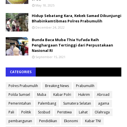
May 18, 2025
Hidup Sebatang Kara, Kekek Samad Dikunjungi
Bhabinkamtibmas Polres Prabumulih
December 24, 2022
Bunda Baca Muba Thia Yufada Raih
Penghargaan Tertinggi dari Perpustakaan
Nasional RI
September 15, 2021
CATEGORIES
Polres Prabumulih
Breaking News
Prabumulih
Polda Sumsel
Muba
Kabar Polri
Hukrim
Abroad
Pemerintahan
Palembang
Sumatera Selatan
agama
Pali
Politik
Sosbud
Peristiwa
Lahat
Olahraga
pembangunan
Pendidikan
Ekonomi
Kabar TNI