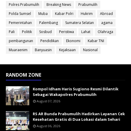
Polres Prabumulih
Breaking News
Prabumulih
Polda Sumsel
Muba
Kabar Polri
Hukrim
Abroad
Pemerintahan
Palembang
Sumatera Selatan
agama
Pali
Politik
Sosbud
Peristiwa
Lahat
Olahraga
pembangunan
Pendidikan
Ekonomi
Kabar TNI
Muaraenim
Banyuasin
Kejaksaan
Nasional
RANDOM ZONE
Kompol Idham Haris Sugiono Resmi Dilantik
Sebagai Wakapolres Prabumulih
August 07, 2026
RS AR Bunda Prabumulih Hadirkan Layanan Cek
Kesehatan Gratis di Dua Lokasi dalam Sehari
August 06, 2026