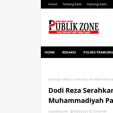
Home
Tentang Kami
Hubungi Kami
HOME
REDAKSI
POLRES PRABUMU
KESEHATAN
SOSBUD
Beranda
Muba
Dodi Reza Serahkan Bant
Dodi Reza Serahka
Muhammadiyah P
publikzone
6/28/2020 02:50:00 AM