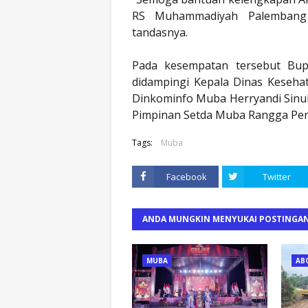
RS Muhammadiyah Palembang 
tandasnya.
Pada kesempatan tersebut Bup
didampingi Kepala Dinas Keseh
Dinkominfo Muba Herryandi Sinul
Pimpinan Setda Muba Rangga Per
Tags:
Muba
Facebook
Twitter
ANDA MUNGKIN MENYUKAI POSTINGAN
MUBA
AB