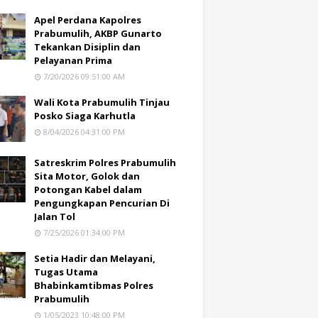
Apel Perdana Kapolres
Prabumulih, AKBP Gunarto
Tekankan Disiplin dan
Pelayanan Prima
7/20/2026 09:51:00 AM
Wali Kota Prabumulih Tinjau
Posko Siaga Karhutla
8/04/2026 04:31:00 PM
Satreskrim Polres Prabumulih
Sita Motor, Golok dan
Potongan Kabel dalam
Pengungkapan Pencurian Di
Jalan Tol
7/25/2026 01:34:00 PM
Setia Hadir dan Melayani,
Tugas Utama
Bhabinkamtibmas Polres
Prabumulih
1/05/2023 10:48:00 PM