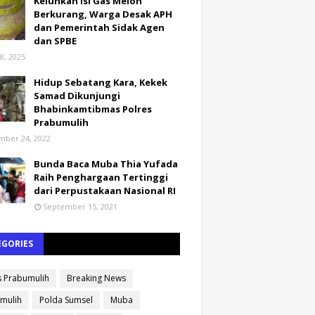
Keluhkan Isi Gas Melon
Berkurang, Warga Desak APH
dan Pemerintah Sidak Agen
dan SPBE
8, 2025
Hidup Sebatang Kara, Kekek
Samad Dikunjungi
Bhabinkamtibmas Polres
Prabumulih
ber 24, 2022
Bunda Baca Muba Thia Yufada
Raih Penghargaan Tertinggi
dari Perpustakaan Nasional RI
September 15, 2021
EGORIES
s Prabumulih
Breaking News
mulih
Polda Sumsel
Muba