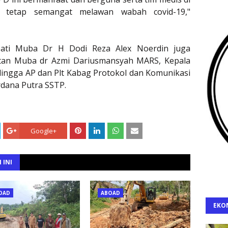
tetap semangat melawan wabah covid-19,"
ati Muba Dr H Dodi Reza Alex Noerdin juga
atan Muba dr Azmi Dariusmansyah MARS, Kepala
ingga AP dan Plt Kabag Protokol dan Komunikasi
dana Putra SSTP.
Google+
 INI
OAD
ABOAD
EKO