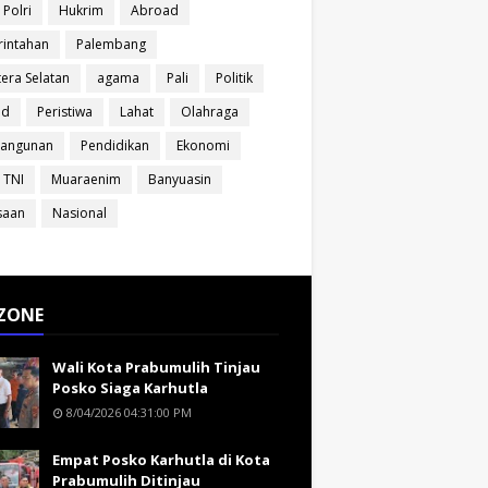
 Polri
Hukrim
Abroad
intahan
Palembang
era Selatan
agama
Pali
Politik
ud
Peristiwa
Lahat
Olahraga
angunan
Pendidikan
Ekonomi
 TNI
Muaraenim
Banyuasin
saan
Nasional
ZONE
Wali Kota Prabumulih Tinjau
Posko Siaga Karhutla
8/04/2026 04:31:00 PM
Empat Posko Karhutla di Kota
Prabumulih Ditinjau