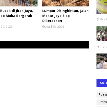
 Rusak di Jirak Jaya,
Lumpur Disingkirkan, Jalan
ab Muba Bergerak
Mekar Jaya Siap
May 1
Dikeraskan
l 30, 2026
April 29, 2026
Decem
CAT
Polre
Prabu