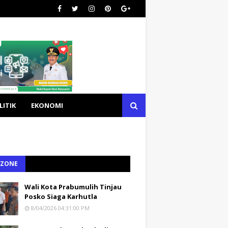
LITIK
EKONOMI
 ZONE
Wali Kota Prabumulih Tinjau
Posko Siaga Karhutla
8/04/2026 04:31:00 PM