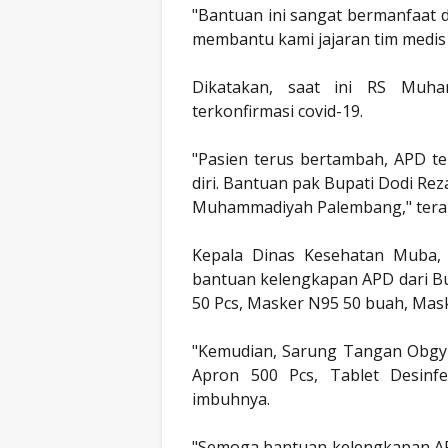
"Bantuan ini sangat bermanfaat d
membantu kami jajaran tim medi
Dikatakan, saat ini RS Muha
terkonfirmasi covid-19.
"Pasien terus bertambah, APD t
diri. Bantuan pak Bupati Dodi Re
Muhammadiyah Palembang," ter
Kepala Dinas Kesehatan Muba,
bantuan kelengkapan APD dari Bu
50 Pcs, Masker N95 50 buah, Maske
"Kemudian, Sarung Tangan Obgyn
Apron 500 Pcs, Tablet Desinfe
imbuhnya.
"Semoga bantuan kelengkapan APD