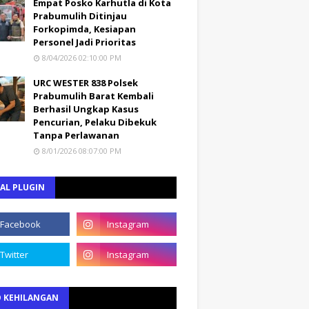
Empat Posko Karhutla di Kota
Prabumulih Ditinjau
Forkopimda, Kesiapan
Personel Jadi Prioritas
8/04/2026 02:10:00 PM
URC WESTER 838 Polsek
Prabumulih Barat Kembali
Berhasil Ungkap Kasus
Pencurian, Pelaku Dibekuk
Tanpa Perlawanan
8/01/2026 08:07:00 PM
AL PLUGIN
O KEHILANGAN