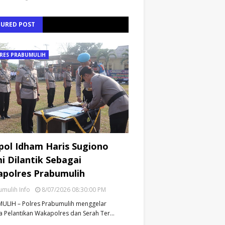
TURED POST
RES PRABUMULIH
ol Idham Haris Sugiono
i Dilantik Sebagai
polres Prabumulih
mulih Info
8/07/2026 08:30:00 PM
ULIH – Polres Prabumulih menggelar
 Pelantikan Wakapolres dan Serah Ter…