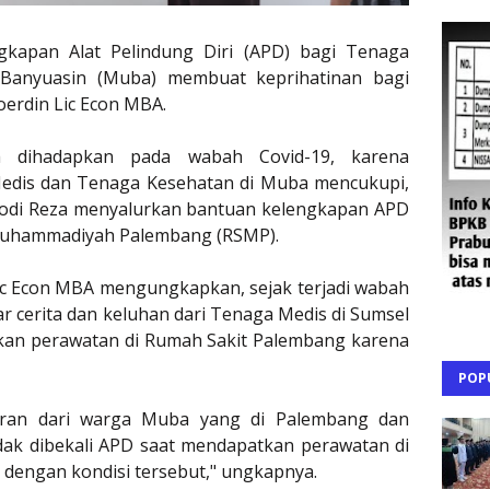
kapan Alat Pelindung Diri (APD) bagi Tenaga
 Banyuasin (Muba) membuat keprihatinan bagi
oerdin Lic Econ MBA.
h dihadapkan pada wabah Covid-19, karena
edis dan Tenaga Kesehatan di Muba mencukupi,
Dodi Reza menyalurkan bantuan kelengkapan APD
 Muhammadiyah Palembang (RSMP).
ic Econ MBA mengungkapkan, sejak terjadi wabah
r cerita dan keluhan dari Tenaga Medis di Sumsel
an perawatan di Rumah Sakit Palembang karena
POP
oran dari warga Muba yang di Palembang dan
dak dibekali APD saat mendapatkan perawatan di
n dengan kondisi tersebut," ungkapnya.