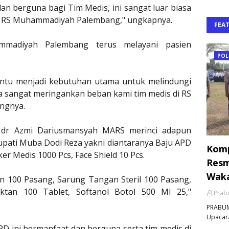
an berguna bagi Tim Medis, ini sangat luar biasa
s RS Muhammadiyah Palembang," ungkapnya.
FEA
mmadiyah Palembang terus melayani pasien
POL
entu menjadi kebutuhan utama untuk melindungi
za sangat meringankan beban kami tim medis di RS
angnya.
 dr Azmi Dariusmansyah MARS merinci adapun
pati Muba Dodi Reza yakni diantaranya Baju APD
Komp
r Medis 1000 Pcs, Face Shield 10 Pcs.
Resm
Waka
 100 Pasang, Sarung Tangan Steril 100 Pasang,
ktan 100 Tablet, Softanol Botol 500 Ml 25,"
Prabu
PRABUM
Upacara
 ini bermanfaat dan berguna serta tim medis di