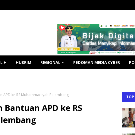
LIH
HUKRIM
REGIONAL
PEDOMAN MEDIA CYBER
PO
uan APD ke RS Muhammadiyah Palembang
TOP
n Bantuan APD ke RS
alembang