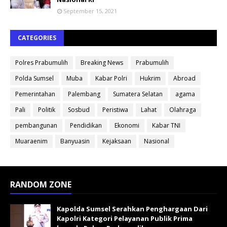
September 15, 2021
CATEGORIES
Polres Prabumulih
Breaking News
Prabumulih
Polda Sumsel
Muba
Kabar Polri
Hukrim
Abroad
Pemerintahan
Palembang
Sumatera Selatan
agama
Pali
Politik
Sosbud
Peristiwa
Lahat
Olahraga
pembangunan
Pendidikan
Ekonomi
Kabar TNI
Muaraenim
Banyuasin
Kejaksaan
Nasional
RANDOM ZONE
Kapolda Sumsel Serahkan Penghargaan Dari
Kapolri Kategori Pelayanan Publik Prima