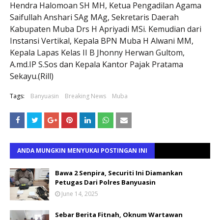
Hendra Halomoan SH MH, Ketua Pengadilan Agama
Saifullah Anshari SAg MAg, Sekretaris Daerah
Kabupaten Muba Drs H Apriyadi MSi. Kemudian dari
Instansi Vertikal, Kepala BPN Muba H Alwani MM,
Kepala Lapas Kelas II B Jhonny Herwan Gultom,
A.md.IP S.Sos dan Kepala Kantor Pajak Pratama
Sekayu.(Rill)
Tags:
Banyuasin
Breaking News
Muba
ANDA MUNGKIN MENYUKAI POSTINGAN INI
Bawa 2 Senpira, Securiti Ini Diamankan
Petugas Dari Polres Banyuasin
June 14, 2025
Sebar Berita Fitnah, Oknum Wartawan