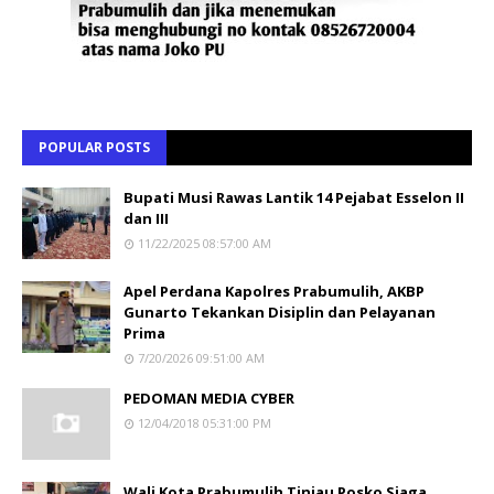
POPULAR POSTS
Bupati Musi Rawas Lantik 14 Pejabat Esselon II
dan III
11/22/2025 08:57:00 AM
Apel Perdana Kapolres Prabumulih, AKBP
Gunarto Tekankan Disiplin dan Pelayanan
Prima
7/20/2026 09:51:00 AM
PEDOMAN MEDIA CYBER
12/04/2018 05:31:00 PM
Wali Kota Prabumulih Tinjau Posko Siaga