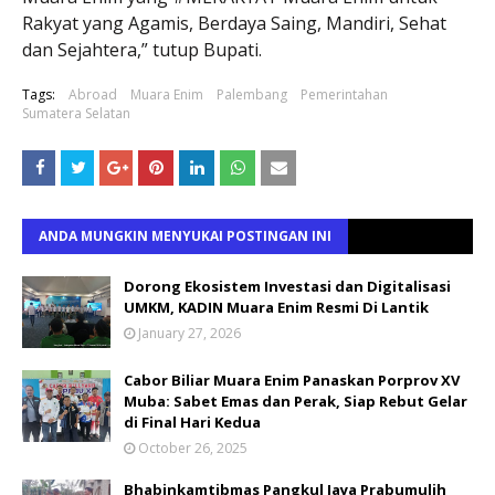
Rakyat yang Agamis, Berdaya Saing, Mandiri, Sehat
dan Sejahtera,” tutup Bupati.
Tags:
Abroad
Muara Enim
Palembang
Pemerintahan
Sumatera Selatan
ANDA MUNGKIN MENYUKAI POSTINGAN INI
Dorong Ekosistem Investasi dan Digitalisasi
UMKM, KADIN Muara Enim Resmi Di Lantik
January 27, 2026
Cabor Biliar Muara Enim Panaskan Porprov XV
Muba: Sabet Emas dan Perak, Siap Rebut Gelar
di Final Hari Kedua
October 26, 2025
Bhabinkamtibmas Pangkul Jaya Prabumulih