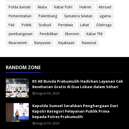
Polda Sumsel
Muba
Kabar Polri
Hukrim
Abroad
Pemerintahan
Palembang
Sumatera Selatan
agama
Pali
Politik
Sosbud
Peristiwa
Lahat
Olahraga
pembangunan
Pendidikan
Ekonomi
Kabar TNI
Muaraenim
Banyuasin
Kejaksaan
Nasional
RANDOM ZONE
RS AR Bunda Prabumulih Hadirkan Layanan Cek
Kesehatan Gratis di Dua Lokasi dalam Sehari
August 06, 2026
Kapolda Sumsel Serahkan Penghargaan Dari
Kapolri Kategori Pelayanan Publik Prima
kepada Polres Prabumulih
August 05, 2026