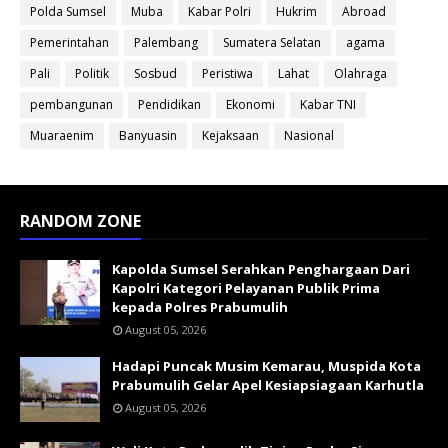
Polda Sumsel
Muba
Kabar Polri
Hukrim
Abroad
Pemerintahan
Palembang
Sumatera Selatan
agama
Pali
Politik
Sosbud
Peristiwa
Lahat
Olahraga
pembangunan
Pendidikan
Ekonomi
Kabar TNI
Muaraenim
Banyuasin
Kejaksaan
Nasional
RANDOM ZONE
Kapolda Sumsel Serahkan Penghargaan Dari
Kapolri Kategori Pelayanan Publik Prima
kepada Polres Prabumulih
August 05, 2026
Hadapi Puncak Musim Kemarau, Muspida Kota
Prabumulih Gelar Apel Kesiapsiagaan Karhutla
August 05, 2026