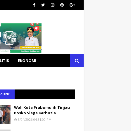
LITIK
EKONOMI
 ZONE
Wali Kota Prabumulih Tinjau
Posko Siaga Karhutla
8/04/2026 04:31:00 PM