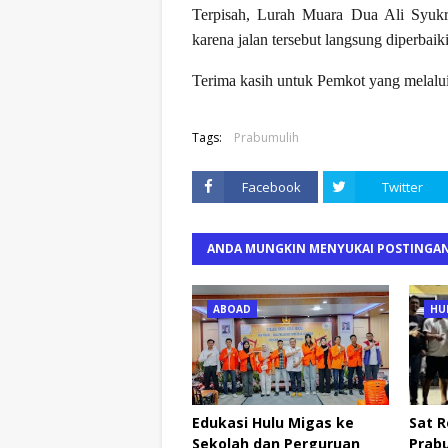
Terpisah, Lurah Muara Dua Ali Syuk
karena jalan tersebut langsung diperbaiki
Terima kasih untuk Pemkot yang melalu
Tags:
Prabumulih
Facebook
Twitter
ANDA MUNGKIN MENYUKAI POSTINGAN
ABOAD
HU
Edukasi Hulu Migas ke
Sat R
Sekolah dan Perguruan
Prab