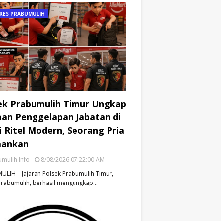
RES PRABUMULIH
ek Prabumulih Timur Ungkap
an Penggelapan Jabatan di
i Ritel Modern, Seorang Pria
mankan
mulih Info
8/08/2026 07:22:00 AM
LIH – Jajaran Polsek Prabumulih Timur,
Prabumulih, berhasil mengungkap…