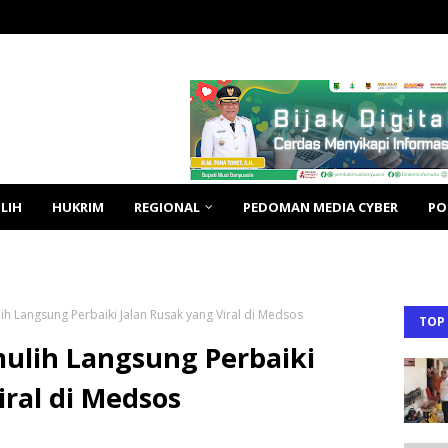
LIH
HUKRIM
REGIONAL
PEDOMAN MEDIA CYBER
PO
h Langsung Perbaiki Jalan Rusak yang Viral di Medsos
TOP
ulih Langsung Perbaiki
iral di Medsos