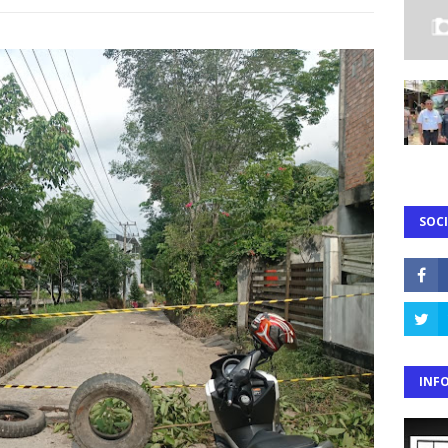
SOCI
INF