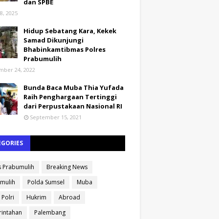
dan SPBE
8, 2025
Hidup Sebatang Kara, Kekek
Samad Dikunjungi
Bhabinkamtibmas Polres
Prabumulih
ber 24, 2022
Bunda Baca Muba Thia Yufada
Raih Penghargaan Tertinggi
dari Perpustakaan Nasional RI
September 15, 2021
EGORIES
s Prabumulih
Breaking News
mulih
Polda Sumsel
Muba
 Polri
Hukrim
Abroad
intahan
Palembang