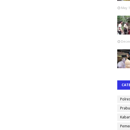
May 1
Decem
CAT
Polre
Prabu
Kabar
Pemer