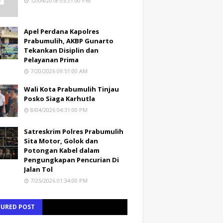
12/04/2018 05:31:00 PM
Apel Perdana Kapolres
Prabumulih, AKBP Gunarto
Tekankan Disiplin dan
Pelayanan Prima
7/20/2026 09:51:00 AM
Wali Kota Prabumulih Tinjau
Posko Siaga Karhutla
8/04/2026 04:31:00 PM
Satreskrim Polres Prabumulih
Sita Motor, Golok dan
Potongan Kabel dalam
Pengungkapan Pencurian Di
Jalan Tol
7/25/2026 01:34:00 PM
TURED POST