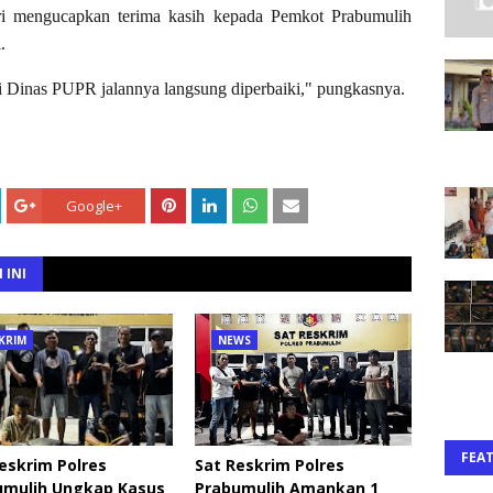
ri mengucapkan terima kasih kepada Pemkot Prabumulih
.
i Dinas PUPR jalannya langsung diperbaiki," pungkasnya.
Google+
 INI
KRIM
NEWS
FEA
eskrim Polres
Sat Reskrim Polres
umulih Ungkap Kasus
Prabumulih Amankan 1