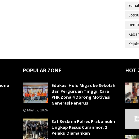
Sumat
Sosb
pemb
Kabar
Kejak
POPULAR ZONE
HOT 
giono
Edukasi Hulu Migas ke Sekolah
dan Perguruan Tinggi, Cara
PHR Zona 4 Dorong Motivasi
Generasi Penerus
May 02, 2026
Sat Reskrim Polres Prabumulih
Ungkap Kasus Curanmor, 2
Pelaku Diamankan