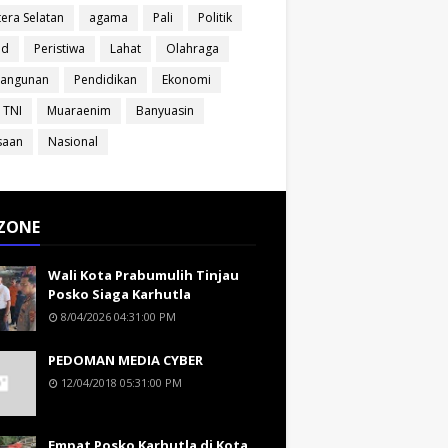
era Selatan
agama
Pali
Politik
ud
Peristiwa
Lahat
Olahraga
angunan
Pendidikan
Ekonomi
 TNI
Muaraenim
Banyuasin
saan
Nasional
ZONE
Wali Kota Prabumulih Tinjau
Posko Siaga Karhutla
8/04/2026 04:31:00 PM
PEDOMAN MEDIA CYBER
12/04/2018 05:31:00 PM
Empat Posko Karhutla di Kota