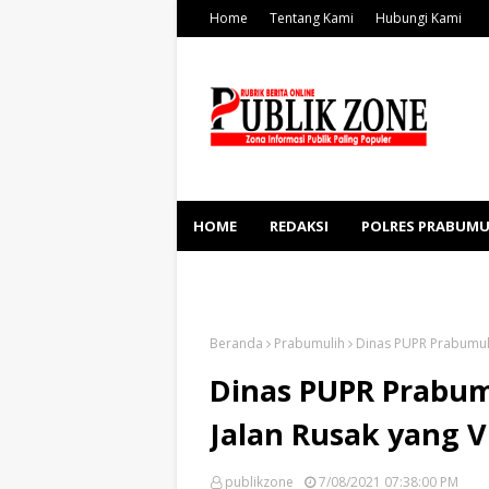
Home
Tentang Kami
Hubungi Kami
HOME
REDAKSI
POLRES PRABUMU
KESEHATAN
SOSBUD
Beranda
Prabumulih
Dinas PUPR Prabumuli
Dinas PUPR Prabum
Jalan Rusak yang V
publikzone
7/08/2021 07:38:00 PM