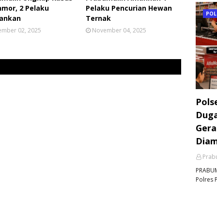
mor, 2 Pelaku
Pelaku Pencurian Hewan
POL
ankan
Ternak
mber 02, 2025
November 04, 2025
Pols
Duga
Gera
Dia
Prabu
PRABUMU
Polres 