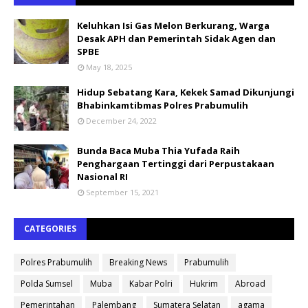
Keluhkan Isi Gas Melon Berkurang, Warga
Desak APH dan Pemerintah Sidak Agen dan
SPBE
May 18, 2025
Hidup Sebatang Kara, Kekek Samad Dikunjungi
Bhabinkamtibmas Polres Prabumulih
December 24, 2022
Bunda Baca Muba Thia Yufada Raih
Penghargaan Tertinggi dari Perpustakaan
Nasional RI
September 15, 2021
CATEGORIES
Polres Prabumulih
Breaking News
Prabumulih
Polda Sumsel
Muba
Kabar Polri
Hukrim
Abroad
Pemerintahan
Palembang
Sumatera Selatan
agama