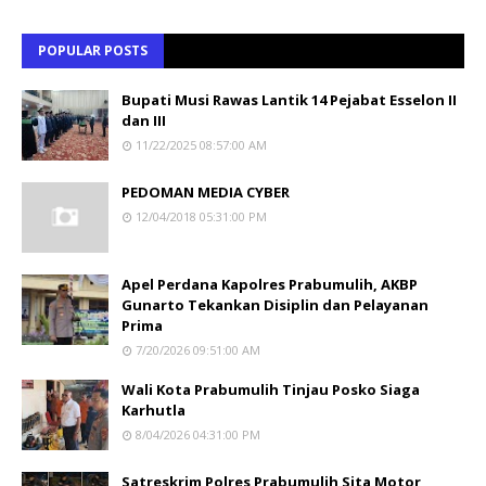
POPULAR POSTS
Bupati Musi Rawas Lantik 14 Pejabat Esselon II
dan III
11/22/2025 08:57:00 AM
PEDOMAN MEDIA CYBER
12/04/2018 05:31:00 PM
Apel Perdana Kapolres Prabumulih, AKBP
Gunarto Tekankan Disiplin dan Pelayanan
Prima
7/20/2026 09:51:00 AM
Wali Kota Prabumulih Tinjau Posko Siaga
Karhutla
8/04/2026 04:31:00 PM
Satreskrim Polres Prabumulih Sita Motor,