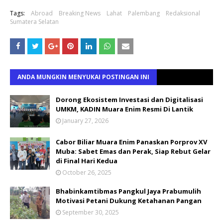
Tags:
Abroad
Breaking News
Lahat
Palembang
Redaksional
Sumatera Selatan
ANDA MUNGKIN MENYUKAI POSTINGAN INI
Dorong Ekosistem Investasi dan Digitalisasi
UMKM, KADIN Muara Enim Resmi Di Lantik
January 27, 2026
Cabor Biliar Muara Enim Panaskan Porprov XV
Muba: Sabet Emas dan Perak, Siap Rebut Gelar
di Final Hari Kedua
October 26, 2025
Bhabinkamtibmas Pangkul Jaya Prabumulih
Motivasi Petani Dukung Ketahanan Pangan
September 30, 2025