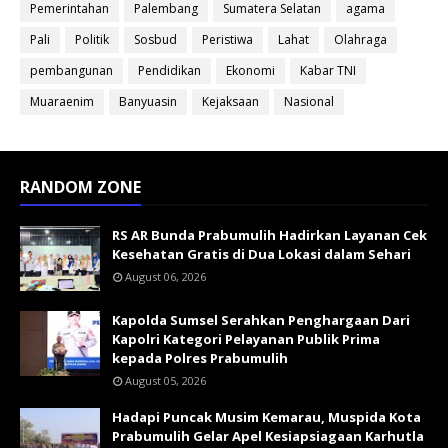
Pemerintahan
Palembang
Sumatera Selatan
agama
Pali
Politik
Sosbud
Peristiwa
Lahat
Olahraga
pembangunan
Pendidikan
Ekonomi
Kabar TNI
Muaraenim
Banyuasin
Kejaksaan
Nasional
RANDOM ZONE
RS AR Bunda Prabumulih Hadirkan Layanan Cek
Kesehatan Gratis di Dua Lokasi dalam Sehari
August 06, 2026
Kapolda Sumsel Serahkan Penghargaan Dari
Kapolri Kategori Pelayanan Publik Prima
kepada Polres Prabumulih
August 05, 2026
Hadapi Puncak Musim Kemarau, Muspida Kota
Prabumulih Gelar Apel Kesiapsiagaan Karhutla