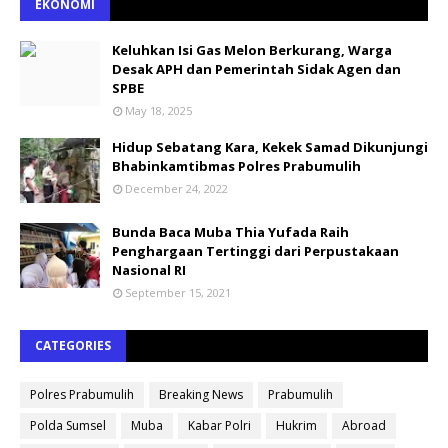
EKONOMI
Keluhkan Isi Gas Melon Berkurang, Warga
Desak APH dan Pemerintah Sidak Agen dan
SPBE
May 18, 2025
Hidup Sebatang Kara, Kekek Samad Dikunjungi
Bhabinkamtibmas Polres Prabumulih
December 24, 2022
Bunda Baca Muba Thia Yufada Raih
Penghargaan Tertinggi dari Perpustakaan
Nasional RI
September 15, 2021
CATEGORIES
Polres Prabumulih
Breaking News
Prabumulih
Polda Sumsel
Muba
Kabar Polri
Hukrim
Abroad