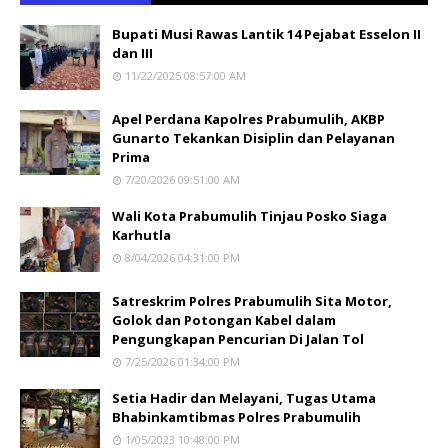
Bupati Musi Rawas Lantik 14 Pejabat Esselon II
dan III
11/22/2025 08:57:00 AM
Apel Perdana Kapolres Prabumulih, AKBP
Gunarto Tekankan Disiplin dan Pelayanan
Prima
7/20/2026 09:51:00 AM
Wali Kota Prabumulih Tinjau Posko Siaga
Karhutla
8/04/2026 04:31:00 PM
Satreskrim Polres Prabumulih Sita Motor,
Golok dan Potongan Kabel dalam
Pengungkapan Pencurian Di Jalan Tol
7/25/2026 01:34:00 PM
Setia Hadir dan Melayani, Tugas Utama
Bhabinkamtibmas Polres Prabumulih
1/05/2023 10:48:00 PM