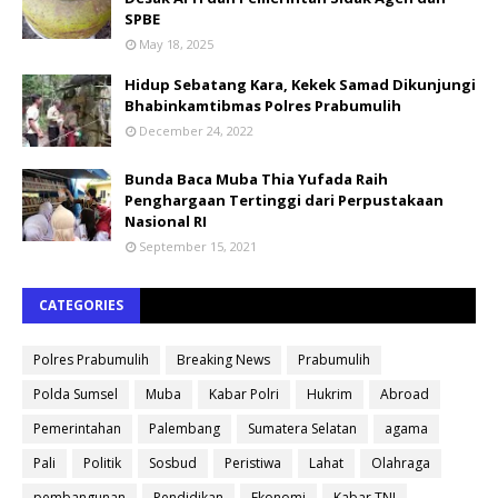
SPBE
May 18, 2025
Hidup Sebatang Kara, Kekek Samad Dikunjungi
Bhabinkamtibmas Polres Prabumulih
December 24, 2022
Bunda Baca Muba Thia Yufada Raih
Penghargaan Tertinggi dari Perpustakaan
Nasional RI
September 15, 2021
CATEGORIES
Polres Prabumulih
Breaking News
Prabumulih
Polda Sumsel
Muba
Kabar Polri
Hukrim
Abroad
Pemerintahan
Palembang
Sumatera Selatan
agama
Pali
Politik
Sosbud
Peristiwa
Lahat
Olahraga
pembangunan
Pendidikan
Ekonomi
Kabar TNI