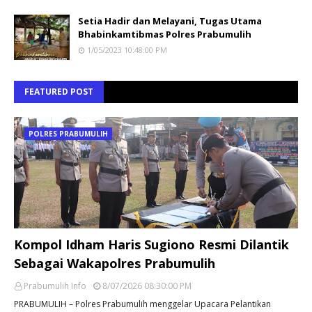
Setia Hadir dan Melayani, Tugas Utama
Bhabinkamtibmas Polres Prabumulih
1/05/2023 10:48:00 PM
FEATURED POST
POLRES PRABUMULIH
Kompol Idham Haris Sugiono Resmi Dilantik
Sebagai Wakapolres Prabumulih
Prabumulih Info
8/07/2026 08:30:00 PM
PRABUMULIH – Polres Prabumulih menggelar Upacara Pelantikan