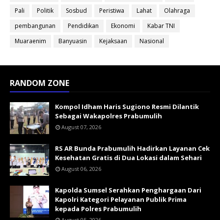
Pali
Politik
Sosbud
Peristiwa
Lahat
Olahraga
pembangunan
Pendidikan
Ekonomi
Kabar TNI
Muaraenim
Banyuasin
Kejaksaan
Nasional
RANDOM ZONE
Kompol Idham Haris Sugiono Resmi Dilantik
Sebagai Wakapolres Prabumulih
August 07, 2026
RS AR Bunda Prabumulih Hadirkan Layanan Cek
Kesehatan Gratis di Dua Lokasi dalam Sehari
August 06, 2026
Kapolda Sumsel Serahkan Penghargaan Dari
Kapolri Kategori Pelayanan Publik Prima
kepada Polres Prabumulih
August 05, 2026