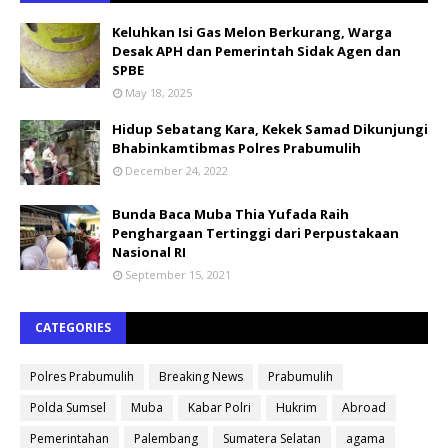
Keluhkan Isi Gas Melon Berkurang, Warga
Desak APH dan Pemerintah Sidak Agen dan
SPBE
May 18, 2025
Hidup Sebatang Kara, Kekek Samad Dikunjungi
Bhabinkamtibmas Polres Prabumulih
December 24, 2022
Bunda Baca Muba Thia Yufada Raih
Penghargaan Tertinggi dari Perpustakaan
Nasional RI
September 15, 2021
CATEGORIES
Polres Prabumulih
Breaking News
Prabumulih
Polda Sumsel
Muba
Kabar Polri
Hukrim
Abroad
Pemerintahan
Palembang
Sumatera Selatan
agama