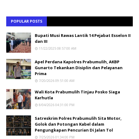
POPULAR POSTS
Bupati Musi Rawas Lantik 14 Pejabat Esselon II
dan III
11/22/2025 08:57:00 AM
Apel Perdana Kapolres Prabumulih, AKBP
Gunarto Tekankan Disiplin dan Pelayanan
Prima
7/20/2026 09:51:00 AM
Wali Kota Prabumulih Tinjau Posko Siaga
Karhutla
8/04/2026 04:31:00 PM
Satreskrim Polres Prabumulih Sita Motor,
Golok dan Potongan Kabel dalam
Pengungkapan Pencurian Di Jalan Tol
7/25/2026 01:34:00 PM