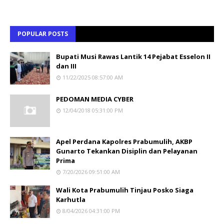
POPULAR POSTS
Bupati Musi Rawas Lantik 14 Pejabat Esselon II
dan III
11/22/2025 08:57:00 AM
PEDOMAN MEDIA CYBER
12/04/2018 05:31:00 PM
Apel Perdana Kapolres Prabumulih, AKBP
Gunarto Tekankan Disiplin dan Pelayanan
Prima
7/20/2026 09:51:00 AM
Wali Kota Prabumulih Tinjau Posko Siaga
Karhutla
8/04/2026 04:31:00 PM