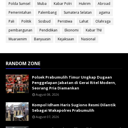
Polda Sumsel
Muba
Kabar Polri
Hukrim
Abroad
Pemerintahan
Palembang
Sumatera Selatan
agama
Pali
Politik
Sosbud
Peristiwa
Lahat
Olahraga
pembangunan
Pendidikan
Ekonomi
Kabar TNI
Muaraenim
Banyuasin
Kejaksaan
Nasional
RANDOM ZONE
Polsek Prabumulih Timur Ungkap Dugaan
Penggelapan Jabatan di Gerai Ritel Modern,
Seorang Pria Diamankan
August 08, 2026
Kompol Idham Haris Sugiono Resmi Dilantik
Sebagai Wakapolres Prabumulih
August 07, 2026