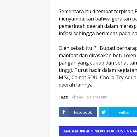
.
Sementara itu ditempat terpisah Pj
menyampaikan bahwa gerakan pa
pemerintah daerah dalam meresp
inflasi sehingga berimbas pada 
Oleh sebab itu Pj. Bupati berha
manfaat dan dirasakan betul ole
pangan yang cukup dan sehat tan
tinggi. Turut hadir dalam kegiata
M.Si., Camat SDU, Cholid Try Aqua
daerah lainnya.
Tags:
Aboad
Muara Enim
Facebook
Twitter
ANDA MUNGKIN MENYUKAI POSTINGAN