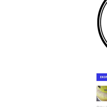
EKO
May 1