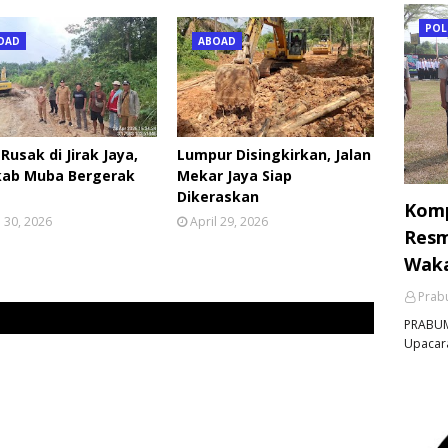
POL
OAD
ABOAD
 Rusak di Jirak Jaya,
Lumpur Disingkirkan, Jalan
ab Muba Bergerak
Mekar Jaya Siap
Dikeraskan
Komp
l 30, 2026
April 29, 2026
Resm
Waka
Prabu
PRABUM
Upacara