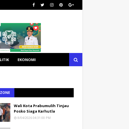
LITIK
EKONOMI
 ZONE
Wali Kota Prabumulih Tinjau
Posko Siaga Karhutla
8/04/2026 04:31:00 PM