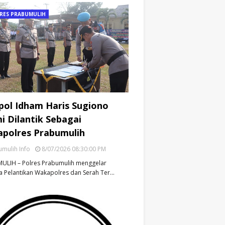
RES PRABUMULIH
ol Idham Haris Sugiono
i Dilantik Sebagai
polres Prabumulih
mulih Info
8/07/2026 08:30:00 PM
ULIH – Polres Prabumulih menggelar
 Pelantikan Wakapolres dan Serah Ter…