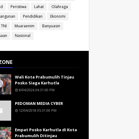
ud
Peristiwa
Lahat
Olahraga
angunan
Pendidikan
Ekonomi
 TNI
Muaraenim
Banyuasin
saan
Nasional
ZONE
Wali Kota Prabumulih Tinjau
Posko Siaga Karhutla
8/04/2026 04:31:00 PM
PEDOMAN MEDIA CYBER
12/04/2018 05:31:00 PM
Empat Posko Karhutla di Kota
Prabumulih Ditinjau