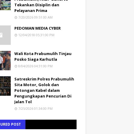
Tekankan Disiplin dan
Pelayanan Prima
7/20/2026 09:51:00 AM
PEDOMAN MEDIA CYBER
12/04/2018 05:31:00 PM
Wali Kota Prabumulih Tinjau
Posko Siaga Karhutla
8/04/2026 04:31:00 PM
Satreskrim Polres Prabumulih
Sita Motor, Golok dan
Potongan Kabel dalam
Pengungkapan Pencurian Di
Jalan Tol
7/25/2026 01:34:00 PM
TURED POST