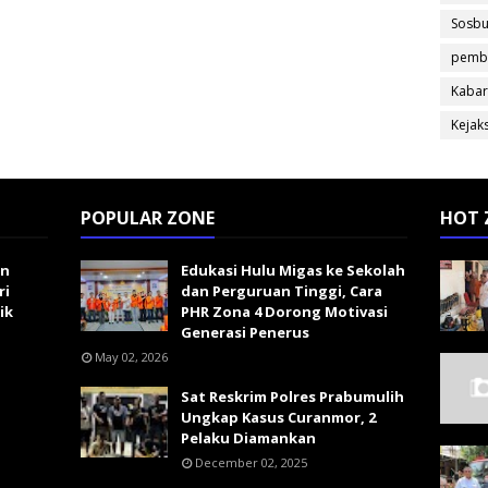
Sosb
pemb
Kabar
Kejak
POPULAR ZONE
HOT 
an
Edukasi Hulu Migas ke Sekolah
ri
dan Perguruan Tinggi, Cara
ik
PHR Zona 4 Dorong Motivasi
Generasi Penerus
May 02, 2026
Sat Reskrim Polres Prabumulih
Ungkap Kasus Curanmor, 2
Pelaku Diamankan
December 02, 2025