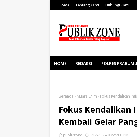
Home
Tentang Kami
Hubungi Kami
HOME
REDAKSI
POLRES PRABUMU
KESEHATAN
SOSBUD
Beranda
Muara Enim
Fokus Kendalikan Inf
Fokus Kendalikan 
Kembali Gelar Pan
publikzone
3/17/2024 09:25:00 PM