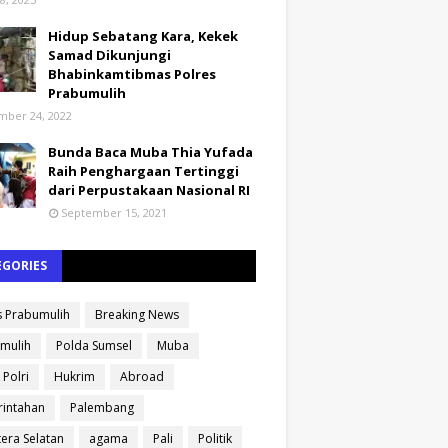
Hidup Sebatang Kara, Kekek
Samad Dikunjungi
Bhabinkamtibmas Polres
Prabumulih
ber 24, 2022
Bunda Baca Muba Thia Yufada
Raih Penghargaan Tertinggi
dari Perpustakaan Nasional RI
September 15, 2021
EGORIES
s Prabumulih
Breaking News
mulih
Polda Sumsel
Muba
 Polri
Hukrim
Abroad
intahan
Palembang
era Selatan
agama
Pali
Politik