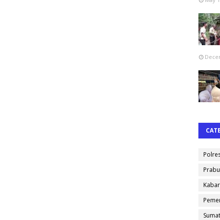
Decem
CAT
Polre
Prabu
Kabar
Pemer
Sumat