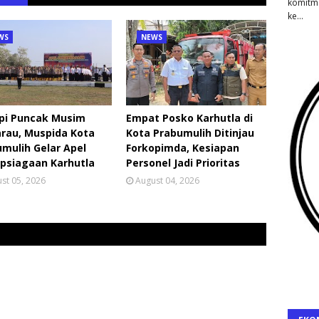
komitm
ke…
WS
NEWS
pi Puncak Musim
Empat Posko Karhutla di
rau, Muspida Kota
Kota Prabumulih Ditinjau
mulih Gelar Apel
Forkopimda, Kesiapan
psiagaan Karhutla
Personel Jadi Prioritas
st 05, 2026
August 04, 2026