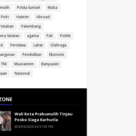
mulih
Polda Sumsel
Muba
 Polri
Hukrim
Abroad
intahan
Palembang
era Selatan
agama
Pali
Politik
ud
Peristiwa
Lahat
Olahraga
angunan
Pendidikan
Ekonomi
 TNI
Muaraenim
Banyuasin
saan
Nasional
ZONE
Wali Kota Prabumulih Tinjau
Posko Siaga Karhutla
8/04/2026 04:31:00 PM