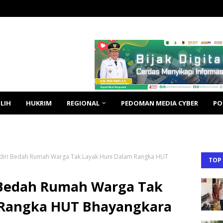
LIH
HUKRIM
REGIONAL
PEDOMAN MEDIA CYBER
PO
adiri Bedah Rumah Warga Tak Layak Huni Dalam Rangka HUT
TOP
i Bedah Rumah Warga Tak
 Rangka HUT Bhayangkara