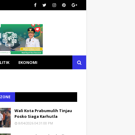
LITIK
EKONOMI
 ZONE
Wali Kota Prabumulih Tinjau
Posko Siaga Karhutla
8/04/2026 04:31:00 PM