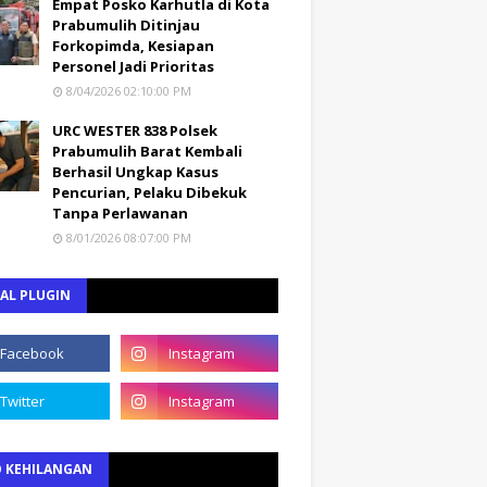
Empat Posko Karhutla di Kota
Prabumulih Ditinjau
Forkopimda, Kesiapan
Personel Jadi Prioritas
8/04/2026 02:10:00 PM
URC WESTER 838 Polsek
Prabumulih Barat Kembali
Berhasil Ungkap Kasus
Pencurian, Pelaku Dibekuk
Tanpa Perlawanan
8/01/2026 08:07:00 PM
AL PLUGIN
O KEHILANGAN