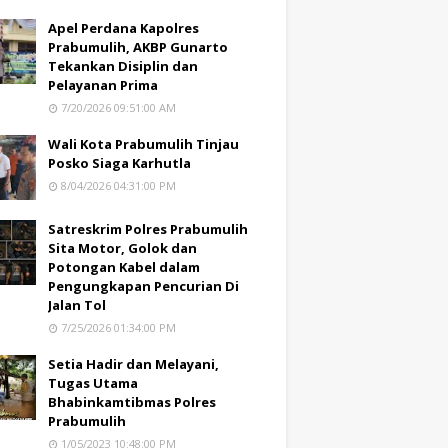
Apel Perdana Kapolres
Prabumulih, AKBP Gunarto
Tekankan Disiplin dan
Pelayanan Prima
7/20/2026 09:51:00 AM
Wali Kota Prabumulih Tinjau
Posko Siaga Karhutla
8/04/2026 04:31:00 PM
Satreskrim Polres Prabumulih
Sita Motor, Golok dan
Potongan Kabel dalam
Pengungkapan Pencurian Di
Jalan Tol
7/25/2026 01:34:00 PM
Setia Hadir dan Melayani,
Tugas Utama
Bhabinkamtibmas Polres
Prabumulih
1/05/2023 10:48:00 PM