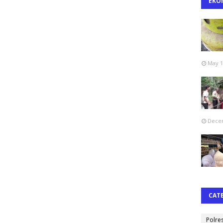
EKO
May 1
Decem
CAT
Polre