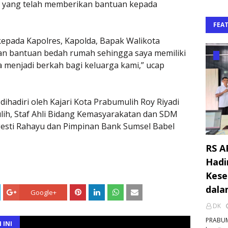
k yang telah memberikan bantuan kepada
FEA
epada Kapolres, Kapolda, Bapak Walikota
an bantuan bedah rumah sehingga saya memiliki
a menjadi berkah bagi keluarga kami,” ucap
ihadiri oleh Kajari Kota Prabumulih Roy Riyadi
ih, Staf Ahli Bidang Kemasyarakatan dan SDM
Ngesti Rahayu dan Pimpinan Bank Sumsel Babel
RS A
Hadi
Kese
dala
Google+
DK
PRABUM
 INI