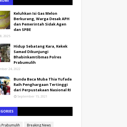
NOMI
Keluhkan Isi Gas Melon
Berkurang, Warga Desak APH
dan Pemerintah Sidak Agen
dan SPBE
8, 2025
Hidup Sebatang Kara, Kekek
Samad Dikunjungi
Bhabinkamtibmas Polres
Prabumulih
ber 24, 2022
Bunda Baca Muba Thia Yufada
Raih Penghargaan Tertinggi
dari Perpustakaan Nasional RI
September 15, 2021
EGORIES
s Prabumulih
Breaking News