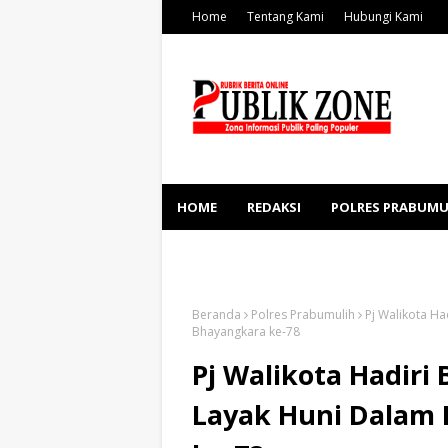
Home
Tentang Kami
Hubungi Kami
HOME
REDAKSI
POLRES PRABUMU
KESEHATAN
SOSBUD
Beranda
Polres Prabumulih
Pj Walikota H
Bhayangkara ke-78
Pj Walikota Hadir
Layak Huni Dalam