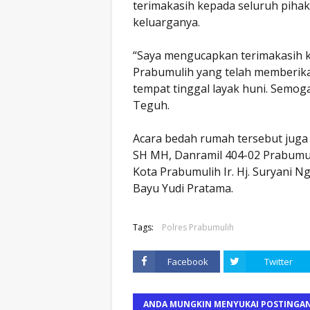
terimakasih kepada seluruh piha
keluarganya.
“Saya mengucapkan terimakasih k
Prabumulih yang telah memberik
tempat tinggal layak huni. Semog
Teguh.
Acara bedah rumah tersebut juga d
SH MH, Danramil 404-02 Prabumul
Kota Prabumulih Ir. Hj. Suryani 
Bayu Yudi Pratama.
Tags:
Polres Prabumulih
Facebook
Twitter
ANDA MUNGKIN MENYUKAI POSTINGAN