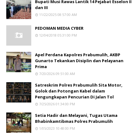
Bupati Musi Rawas Lantik 14 Pejabat Esselon II
dan III
11/22/2025 08:57:00 AM
PEDOMAN MEDIA CYBER
12/04/2018 05:31:00 PM
Apel Perdana Kapolres Prabumulih, AKBP
Gunarto Tekankan Disiplin dan Pelayanan
Prima
7/20/2026 09:51:00 AM
Satreskrim Polres Prabumulih Sita Motor,
Golok dan Potongan Kabel dalam
Pengungkapan Pencurian Di Jalan Tol
7/25/2026 01:34:00 PM
Setia Hadir dan Melayani, Tugas Utama
Bhabinkamtibmas Polres Prabumulih
1/05/2023 10:48:00 PM