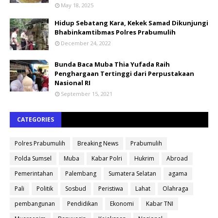
May 18, 2025
Hidup Sebatang Kara, Kekek Samad Dikunjungi
Bhabinkamtibmas Polres Prabumulih
December 24, 2022
Bunda Baca Muba Thia Yufada Raih
Penghargaan Tertinggi dari Perpustakaan
Nasional RI
September 15, 2021
CATEGORIES
Polres Prabumulih
Breaking News
Prabumulih
Polda Sumsel
Muba
Kabar Polri
Hukrim
Abroad
Pemerintahan
Palembang
Sumatera Selatan
agama
Pali
Politik
Sosbud
Peristiwa
Lahat
Olahraga
pembangunan
Pendidikan
Ekonomi
Kabar TNI