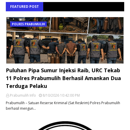
FEATURED POST
POLRES PRABUMULIH
Puluhan Pipa Sumur Injeksi Raib, URC Tekab
11 Polres Prabumulih Berhasil Amankan Dua
Terduga Pelaku
Prabumulih Info
8/10/2026 10:42:00 PM
Prabumulih – Satuan Reserse Kriminal (Sat Reskrim) Polres Prabumulih
berhasil mengun…