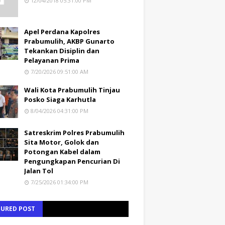
12/04/2018 05:31:00 PM
Apel Perdana Kapolres
Prabumulih, AKBP Gunarto
Tekankan Disiplin dan
Pelayanan Prima
7/20/2026 09:51:00 AM
Wali Kota Prabumulih Tinjau
Posko Siaga Karhutla
8/04/2026 04:31:00 PM
Satreskrim Polres Prabumulih
Sita Motor, Golok dan
Potongan Kabel dalam
Pengungkapan Pencurian Di
Jalan Tol
7/25/2026 01:34:00 PM
TURED POST