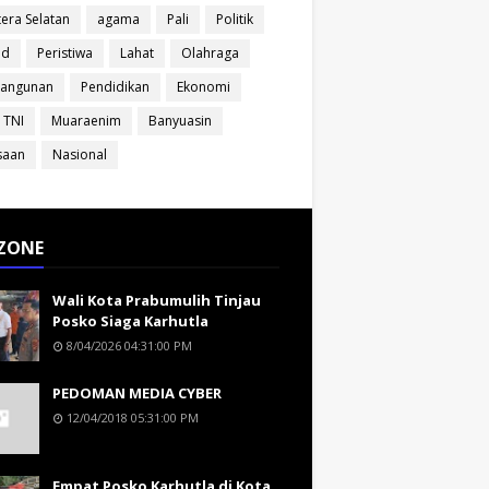
era Selatan
agama
Pali
Politik
ud
Peristiwa
Lahat
Olahraga
angunan
Pendidikan
Ekonomi
 TNI
Muaraenim
Banyuasin
saan
Nasional
ZONE
Wali Kota Prabumulih Tinjau
Posko Siaga Karhutla
8/04/2026 04:31:00 PM
PEDOMAN MEDIA CYBER
12/04/2018 05:31:00 PM
Empat Posko Karhutla di Kota