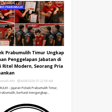
RES PRABUMULIH
ek Prabumulih Timur Ungkap
an Penggelapan Jabatan di
i Ritel Modern, Seorang Pria
mankan
mulih Info
8/08/2026 07:22:00 AM
LIH – Jajaran Polsek Prabumulih Timur,
Prabumulih, berhasil mengungkap…