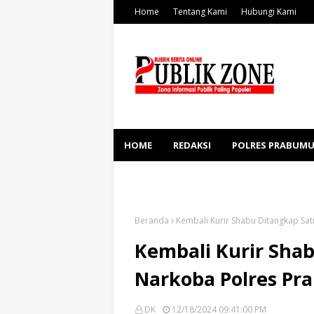
Home
Tentang Kami
Hubungi Kami
HOME
REDAKSI
POLRES PRABUMU
KESEHATAN
SOSBUD
Beranda
Kembali Kurir Shabu Ditangkap Sa
Kembali Kurir Sha
Narkoba Polres Pr
DK
12/18/2024 09:41:00 PM