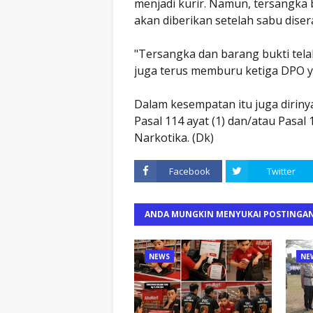
menjadi kurir. Namun, tersangka 
akan diberikan setelah sabu dise
"Tersangka dan barang bukti telah
juga terus memburu ketiga DPO ya
Dalam kesempatan itu juga diriny
Pasal 114 ayat (1) dan/atau Pasal
Narkotika. (Dk)
Facebook
Twitter
ANDA MUNGKIN MENYUKAI POSTINGAN
NEWS
NE