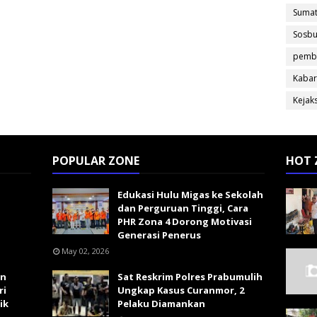
Sumat
Sosb
pemb
Kabar
Kejak
POPULAR ZONE
HOT 
Edukasi Hulu Migas ke Sekolah
dan Perguruan Tinggi, Cara
PHR Zona 4 Dorong Motivasi
Generasi Penerus
May 02, 2026
an
Sat Reskrim Polres Prabumulih
ri
Ungkap Kasus Curanmor, 2
ik
Pelaku Diamankan