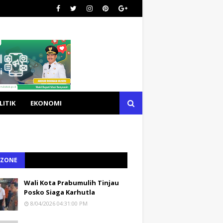
LITIK
EKONOMI
 ZONE
Wali Kota Prabumulih Tinjau
Posko Siaga Karhutla
8/04/2026 04:31:00 PM