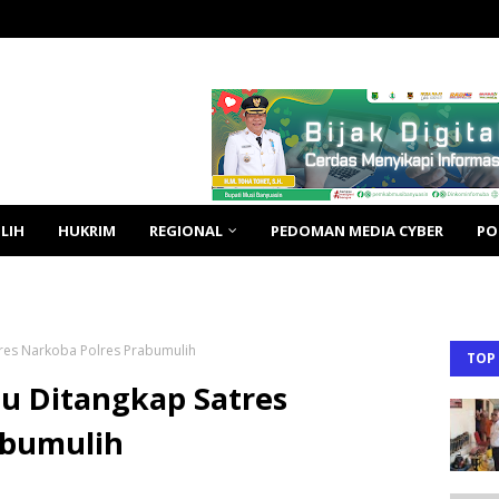
LIH
HUKRIM
REGIONAL
PEDOMAN MEDIA CYBER
PO
tres Narkoba Polres Prabumulih
TOP
bu Ditangkap Satres
abumulih