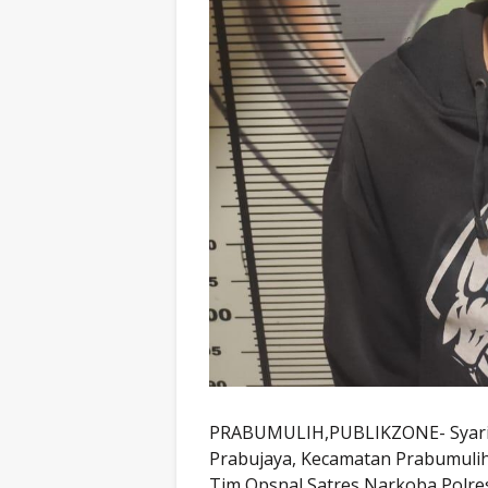
PRABUMULIH,PUBLIKZONE- Syarif, 
Prabujaya, Kecamatan Prabumulih 
Tim Opsnal Satres Narkoba Polre