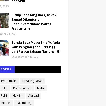
dan SPBE
8, 2025
Hidup Sebatang Kara, Kekek
Samad Dikunjungi
Bhabinkamtibmas Polres
Prabumulih
ber 24, 2022
Bunda Baca Muba Thia Yufada
Raih Penghargaan Tertinggi
dari Perpustakaan Nasional RI
September 15, 2021
EGORIES
s Prabumulih
Breaking News
mulih
Polda Sumsel
Muba
 Polri
Hukrim
Abroad
intahan
Palembang