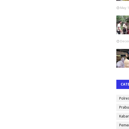
May 1
Decem
CAT
Polre
Prabu
Kabar
Pemer