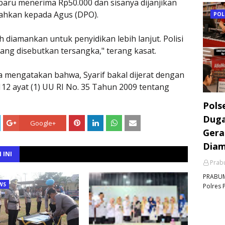
baru menerima Rp50.000 dan sisanya dijanjikan
rahkan kepada Agus (DPO).
POL
 diamankan untuk penyidikan lebih lanjut. Polisi
ng disebutkan tersangka," terang kasat.
a mengatakan bahwa, Syarif bakal dijerat dengan
 112 ayat (1) UU RI No. 35 Tahun 2009 tentang
Pols
Duga
Google+
Gera
Dia
 INI
Prabu
PRABUMU
WS
Polres 