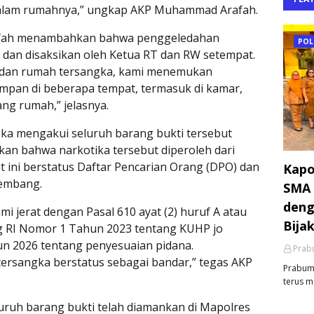
alam rumahnya,” ungkap AKP Muhammad Arafah.
afah menambahkan bahwa penggeledahan
POL
 dan disaksikan oleh Ketua RT dan RW setempat.
n dan rumah tersangka, kami menemukan
simpan di beberapa tempat, termasuk di kamar,
ang rumah,” jelasnya.
ngka mengakui seluruh barang bukti tersebut
tkan bahwa narkotika tersebut diperoleh dari
t ini berstatus Daftar Pencarian Orang (DPO) dan
Kapo
lembang.
SMA 
deng
i jerat dengan Pasal 610 ayat (2) huruf A atau
Bija
g RI Nomor 1 Tahun 2023 tentang KUHP jo
 2026 tentang penyesuaian pidana.
Prabu
 tersangka berstatus sebagai bandar,” tegas AKP
Prabumu
terus m
eluruh barang bukti telah diamankan di Mapolres