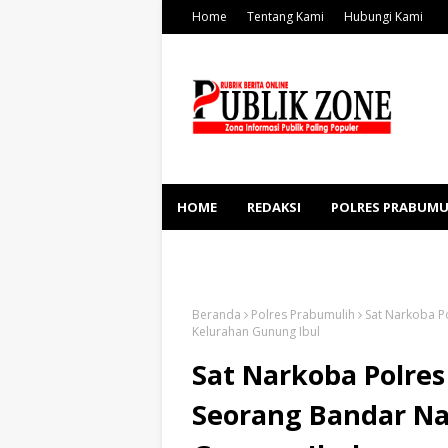
Home
Tentang Kami
Hubungi Kami
HOME
REDAKSI
POLRES PRABUMU
KESEHATAN
SOSBUD
Beranda
Polres Prabumulih
Sat Narkoba P
Kelurahan Gunung Ibul
Sat Narkoba Polre
Seorang Bandar Na