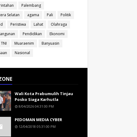
intahan
Palembang
era Selatan
agama
Pali
Politik
ud
Peristiwa
Lahat
Olahraga
angunan
Pendidikan
Ekonomi
 TNI
Muaraenim
Banyuasin
saan
Nasional
ZONE
Wali Kota Prabumulih Tinjau
Posko Siaga Karhutla
8/04/2026 04:31:00 PM
PEDOMAN MEDIA CYBER
12/04/2018 05:31:00 PM