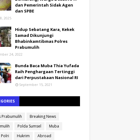
dan Pemerintah Sidak Agen
dan SPBE
8, 2025
Hidup Sebatang Kara, Kekek
Samad Dikunjungi
Bhabinkamtibmas Polres
Prabumulih
ber 24, 2022
Bunda Baca Muba Thia Yufada
Raih Penghargaan Tertinggi
dari Perpustakaan Nasional RI
September 15, 2021
EGORIES
s Prabumulih
Breaking News
mulih
Polda Sumsel
Muba
 Polri
Hukrim
Abroad