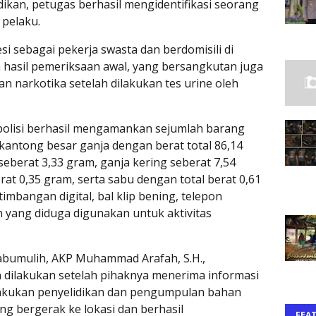
idikan, petugas berhasil mengidentifikasi seorang
 pelaku.
i sebagai pekerja swasta dan berdomisili di
 hasil pemeriksaan awal, yang bersangkutan juga
n narkotika setelah dilakukan tes urine oleh
polisi berhasil mengamankan sejumlah barang
 kantong besar ganja dengan berat total 86,14
 seberat 3,33 gram, ganja kering seberat 7,54
erat 0,35 gram, serta sabu dengan total berat 0,61
timbangan digital, bal klip bening, telepon
 yang diduga digunakan untuk aktivitas
abumulih, AKP Muhammad Arafah, S.H.,
dilakukan setelah pihaknya menerima informasi
dilakukan penyelidikan dan pengumpulan bahan
g bergerak ke lokasi dan berhasil
FEA