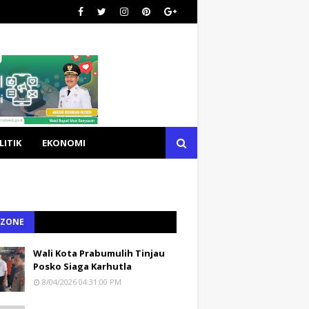
LITIK
EKONOMI
 ZONE
Wali Kota Prabumulih Tinjau
Posko Siaga Karhutla
8/04/2026 04:31:00 PM