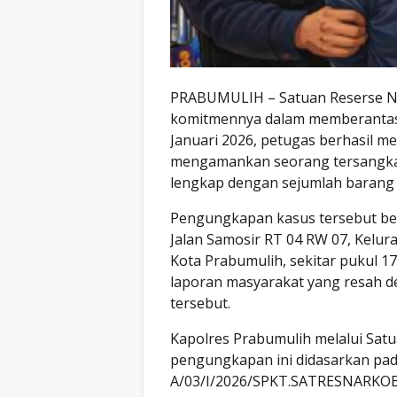
PRABUMULIH – Satuan Reserse N
komitmennya dalam memberantas p
Januari 2026, petugas berhasil 
mengamankan seorang tersangka 
lengkap dengan sejumlah barang b
Pengungkapan kasus tersebut ber
Jalan Samosir RT 04 RW 07, Kelu
Kota Prabumulih, sekitar pukul 17
laporan masyarakat yang resah de
tersebut.
Kapolres Prabumulih melalui Sa
pengungkapan ini didasarkan pad
A/03/I/2026/SPKT.SATRESNARKO