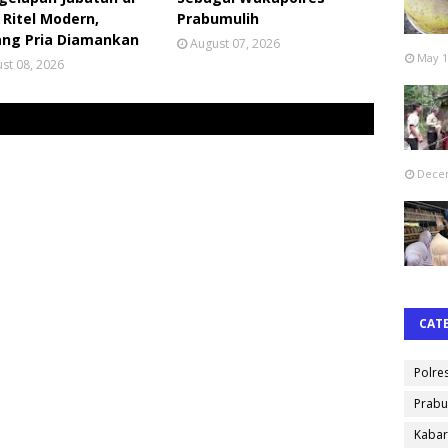
 Ritel Modern,
Prabumulih
ang Pria Diamankan
August 07, 2026
May 1
st 08, 2026
Decem
CAT
Polre
Prabu
Kabar