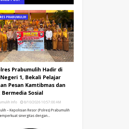
RES PRABUMULIH
lres Prabumulih Hadir di
Negeri 1, Bekali Pelajar
an Pesan Kamtibmas dan
k Bermedia Sosial
mulih Info
8/10/2026 10:57:00 AM
lih – Kepolisian Resor (Polres) Prabumulih
emperkuat sinergitas dengan…