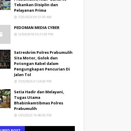
Tekankan Disiplin dan
Pelayanan Prima
7/20/2026 09:51:00 AM
PEDOMAN MEDIA CYBER
12/04/2018 05:31:00 PM
Satreskrim Polres Prabumulih
Sita Motor, Golok dan
Potongan Kabel dalam
Pengungkapan Pencurian Di
Jalan Tol
7/25/2026 01:34:00 PM
Setia Hadir dan Melayani,
Tugas Utama
Bhabinkamtibmas Polres
Prabumulih
1/05/2023 10:48:00 PM
TURED POST