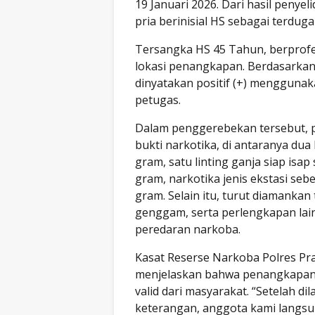
19 Januari 2026. Dari hasil penyel
pria berinisial HS sebagai terduga
Tersangka HS 45 Tahun, berprofes
lokasi penangkapan. Berdasarkan
dinyatakan positif (+) menggunaka
petugas.
Dalam penggerebekan tersebut, 
bukti narkotika, di antaranya dua
gram, satu linting ganja siap isap
gram, narkotika jenis ekstasi seb
gram. Selain itu, turut diamankan 
genggam, serta perlengkapan lain
peredaran narkoba.
Kasat Reserse Narkoba Polres Pr
menjelaskan bahwa penangkapan 
valid dari masyarakat. “Setelah 
keterangan, anggota kami langsun