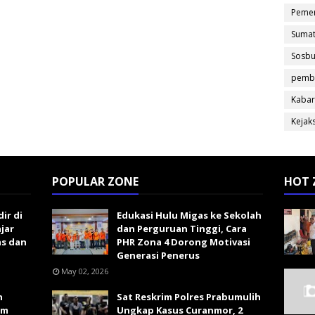
Pemer
Sumat
Sosb
pemb
Kabar
Kejak
POPULAR ZONE
HOT 
ir di
Edukasi Hulu Migas ke Sekolah
ajar
dan Perguruan Tinggi, Cara
s dan
PHR Zona 4 Dorong Motivasi
Generasi Penerus
May 02, 2026
n
Sat Reskrim Polres Prabumulih
im
Ungkap Kasus Curanmor, 2