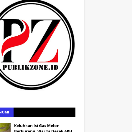
NOMI
Keluhkan Isi Gas Melon
Berkurang, Warga Desak APH