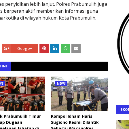
 penyidikan lebih lanjut. Polres Prabumulih juga
s berperan aktif memberikan informasi guna
arkotika di wilayah hukum Kota Prabumulih.
Google+
 INI
WS
NEWS
EKO
ek Prabumulih Timur
Kompol Idham Haris
ap Dugaan
Sugiono Resmi Dilantik
gelapan Jabatan di
Sebagai Wakapolres