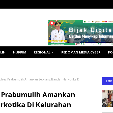
LIH
HUKRIM
REGIONAL
PEDOMAN MEDIA CYBER
PO
olres Prabumulih Amankan Seorang Bandar Narkotika Di
TOP
s Prabumulih Amankan
rkotika Di Kelurahan