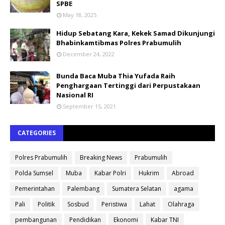
SPBE
May 18, 2025
Hidup Sebatang Kara, Kekek Samad Dikunjungi
Bhabinkamtibmas Polres Prabumulih
December 24, 2022
Bunda Baca Muba Thia Yufada Raih
Penghargaan Tertinggi dari Perpustakaan
Nasional RI
September 15, 2021
CATEGORIES
Polres Prabumulih
Breaking News
Prabumulih
Polda Sumsel
Muba
Kabar Polri
Hukrim
Abroad
Pemerintahan
Palembang
Sumatera Selatan
agama
Pali
Politik
Sosbud
Peristiwa
Lahat
Olahraga
pembangunan
Pendidikan
Ekonomi
Kabar TNI