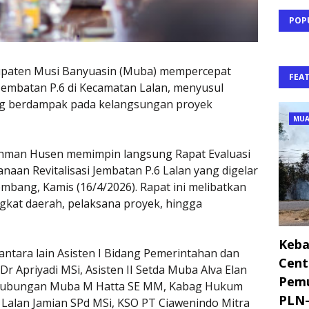
POP
aten Musi Banyuasin (Muba) mempercepat
FEA
 Jembatan P.6 di Kecamatan Lalan, menyusul
ang berdampak pada kelangsungan proyek
MUA
ohman Husen memimpin langsung Rapat Evaluasi
aan Revitalisasi Jembatan P.6 Lalan yang digelar
embang, Kamis (16/4/2026). Rapat ini melibatkan
gkat daerah, pelaksana proyek, hingga
Keba
antara lain Asisten I Bidang Pemerintahan dan
Cent
r Apriyadi MSi, Asisten II Setda Muba Alva Elan
Pemu
rhubungan Muba M Hatta SE MM, Kabag Hukum
PLN-
Lalan Jamian SPd MSi, KSO PT Ciawenindo Mitra