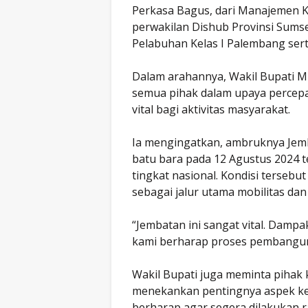
Perkasa Bagus, dari Manajemen Ko
perwakilan Dishub Provinsi Sums
Pelabuhan Kelas I Palembang ser
Dalam arahannya, Wakil Bupati M
semua pihak dalam upaya percep
vital bagi aktivitas masyarakat.
Ia mengingatkan, ambruknya Jemb
batu bara pada 12 Agustus 2024 t
tingkat nasional. Kondisi terseb
sebagai jalur utama mobilitas d
“Jembatan ini sangat vital. Damp
kami berharap proses pembanguna
Wakil Bupati juga meminta pihak k
menekankan pentingnya aspek ke
berharap agar segera dilakukan r