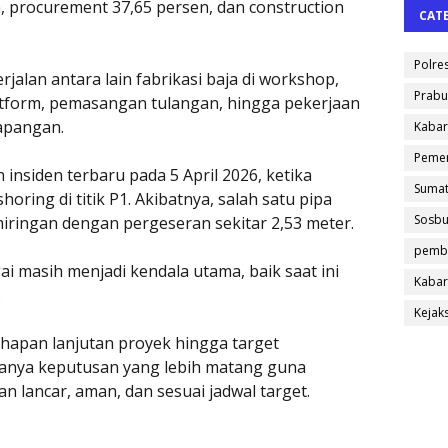
, procurement 37,65 persen, dan construction
CAT
Polre
alan antara lain fabrikasi baja di workshop,
Prabu
atform, pemasangan tulangan, hingga pekerjaan
lapangan.
Kabar
Pemer
insiden terbaru pada 5 April 2026, ketika
Sumat
oring di titik P1. Akibatnya, salah satu pipa
Sosb
iringan dengan pergeseran sekitar 2,53 meter.
pemb
gai masih menjadi kendala utama, baik saat ini
Kabar
.
Kejak
hapan lanjutan proyek hingga target
danya keputusan yang lebih matang guna
lancar, aman, dan sesuai jadwal target.