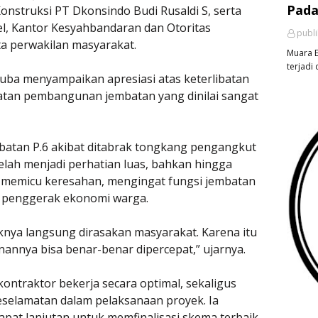
Pada
nstruksi PT Dkonsindo Budi Rusaldi S, serta
el, Kantor Kesyahbandaran dan Otoritas
publ
ta perwakilan masyarakat.
Muara E
terjadi 
uba menyampaikan apresiasi atas keterlibatan
atan pembangunan jembatan yang dinilai sangat
atan P.6 akibat ditabrak tongkang pengangkut
elah menjadi perhatian luas, bahkan hingga
ut memicu keresahan, mengingat fungsi jembatan
an penggerak ekonomi warga.
aknya langsung dirasakan masyarakat. Karena itu
nnya bisa benar-benar dipercepat,” ujarnya.
ontraktor bekerja secara optimal, sekaligus
selamatan dalam pelaksanaan proyek. Ia
apat lanjutan untuk memfinalisasi skema terbaik,