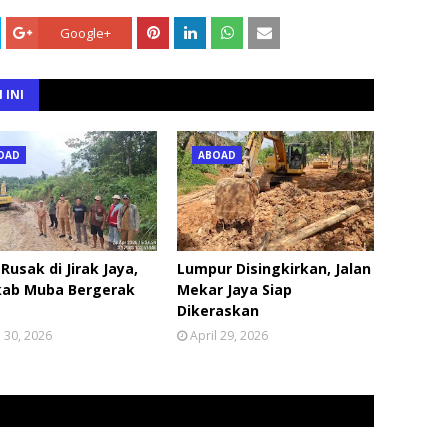
Google+
 INI
OAD
ABOAD
 Rusak di Jirak Jaya,
Lumpur Disingkirkan, Jalan
ab Muba Bergerak
Mekar Jaya Siap
Dikeraskan
l 30, 2026
April 29, 2026