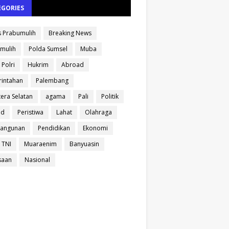
EGORIES
s Prabumulih
Breaking News
mulih
Polda Sumsel
Muba
 Polri
Hukrim
Abroad
intahan
Palembang
era Selatan
agama
Pali
Politik
ud
Peristiwa
Lahat
Olahraga
angunan
Pendidikan
Ekonomi
 TNI
Muaraenim
Banyuasin
saan
Nasional