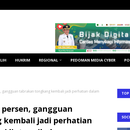
LIH
HUKRIM
REGIONAL
PEDOMAN MEDIA CYBER
PO
n, gangguan tabrakan tongkang kembali jadi perhatian dalam
TOP
5 persen, gangguan
SOCI
 kembali jadi perhatian