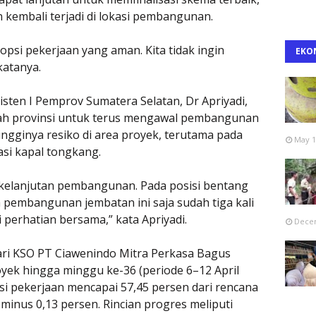
 kembali terjadi di lokasi pembangunan.
 opsi pekerjaan yang aman. Kita tidak ingin
EKO
katanya.
ten I Pemprov Sumatera Selatan, Dr Apriyadi,
h provinsi untuk terus mengawal pembangunan
ingginya resiko di area proyek, terutama pada
May 1
asi kapal tongkang.
 kelanjutan pembangunan. Pada posisi bentang
a pembangunan jembatan ini saja sudah tiga kali
i perhatian bersama,” kata Apriyadi.
Decem
ari KSO PT Ciawenindo Mitra Perkasa Bagus
ek hingga minggu ke-36 (periode 6–12 April
asi pekerjaan mencapai 57,45 persen dari rencana
 minus 0,13 persen. Rincian progres meliputi