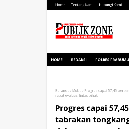
Home
Tentang Kami
Hubungi Kami
HOME
REDAKSI
POLRES PRABUMU
KESEHATAN
SOSBUD
Beranda
Muba
Progres capai 57,45 perse
rapat evaluasi lintas pihak
Progres capai 57,4
tabrakan tongkang