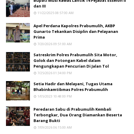
Bupati Musi Rawas Lantik 14 Pejabat Esselon II
dan III
11/22/2025 08:57:00 AM
Apel Perdana Kapolres Prabumulih, AKBP
Gunarto Tekankan Disiplin dan Pelayanan
Prima
7/20/2026 09:51:00 AM
Satreskrim Polres Prabumulih Sita Motor,
Golok dan Potongan Kabel dalam
Pengungkapan Pencurian Di Jalan Tol
7/25/2026 01:34:00 PM
Setia Hadir dan Melayani, Tugas Utama
Bhabinkamtibmas Polres Prabumulih
1/05/2023 10:48:00 PM
Peredaran Sabu di Prabumulih Kembali
Terbongkar, Dua Orang Diamankan Beserta
Barang Bukti
7/09/2026 06:15:00 AM