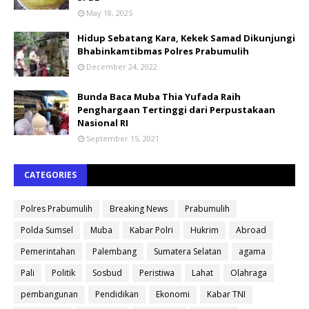
May 18, 2025
Hidup Sebatang Kara, Kekek Samad Dikunjungi
Bhabinkamtibmas Polres Prabumulih
December 24, 2022
Bunda Baca Muba Thia Yufada Raih
Penghargaan Tertinggi dari Perpustakaan
Nasional RI
September 15, 2021
CATEGORIES
Polres Prabumulih
Breaking News
Prabumulih
Polda Sumsel
Muba
Kabar Polri
Hukrim
Abroad
Pemerintahan
Palembang
Sumatera Selatan
agama
Pali
Politik
Sosbud
Peristiwa
Lahat
Olahraga
pembangunan
Pendidikan
Ekonomi
Kabar TNI