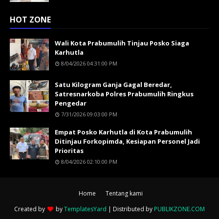
HOT ZONE
Wali Kota Prabumulih Tinjau Posko Siaga
Karhutla
8/04/2026 04:31:00 PM
Satu Kilogram Ganja Gagal Beredar,
Satresnarkoba Polres Prabumulih Ringkus
Pengedar
7/31/2026 09:03:00 PM
Empat Posko Karhutla di Kota Prabumulih
Ditinjau Forkopimda, Kesiapan Personel Jadi
Prioritas
8/04/2026 02:10:00 PM
Home
Tentang kami
Created by
by
TemplatesYard
| Distributed by
PUBLIKZONE.COM