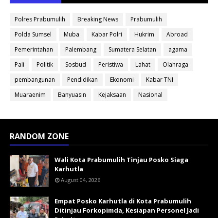
Polres Prabumulih
Breaking News
Prabumulih
Polda Sumsel
Muba
Kabar Polri
Hukrim
Abroad
Pemerintahan
Palembang
Sumatera Selatan
agama
Pali
Politik
Sosbud
Peristiwa
Lahat
Olahraga
pembangunan
Pendidikan
Ekonomi
Kabar TNI
Muaraenim
Banyuasin
Kejaksaan
Nasional
RANDOM ZONE
Wali Kota Prabumulih Tinjau Posko Siaga
Karhutla
August 04, 2026
Empat Posko Karhutla di Kota Prabumulih
Ditinjau Forkopimda, Kesiapan Personel Jadi