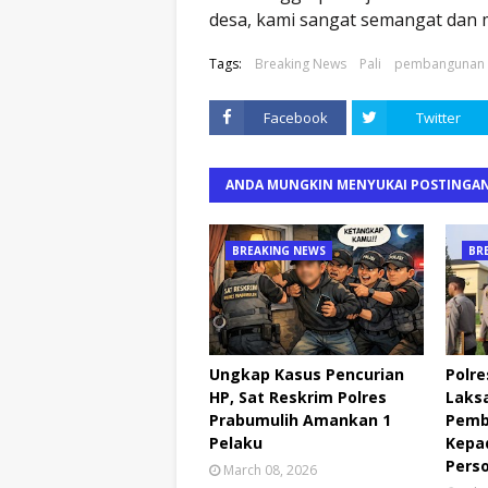
desa, kami sangat semangat dan m
Tags:
Breaking News
Pali
pembangunan
Facebook
Twitter
ANDA MUNGKIN MENYUKAI POSTINGAN
BREAKING NEWS
BR
Ungkap Kasus Pencurian
Polre
HP, Sat Reskrim Polres
Laks
Prabumulih Amankan 1
Pemb
Pelaku
Kepa
Pers
March 08, 2026