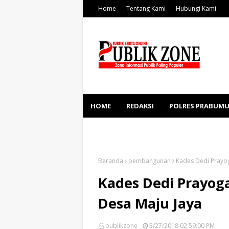
Home
Tentang Kami
Hubungi Kami
HOME
REDAKSI
POLRES PRABUMU
KESEHATAN
SOSBUD
Beranda
pembangunan
Kades Dedi Prayog
Kades Dedi Prayog
Desa Maju Jaya
publikzone
3/27/2018 02:59:00 PM