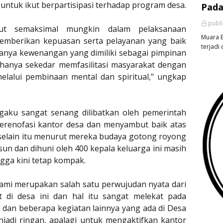
untuk ikut berpartisipasi terhadap program desa.
Pada
publ
tut semaksimal mungkin dalam pelaksanaan
Muara E
mberikan kepuasan serta pelayanan yang baik
terjadi 
anya kewenangan yang dimiliki sebagai pimpinan
k hanya sekedar memfasilitasi masyarakat dengan
elalui pembinaan mental dan spiritual," ungkap
aku sangat senang dilibatkan oleh pemerintah
renofasi kantor desa dan menyambut baik atas
, selain itu menurut mereka budaya gotong royong
usun dan dihuni oleh 400 kepala keluarga ini masih
ngga kini tetap kompak.
ami merupakan salah satu perwujudan nyata dari
 di desa ini dan hal itu sangat melekat pada
ti dan beberapa kegiatan lainnya yang ada di Desa
njadi ringan, apalagi untuk mengaktifkan kantor