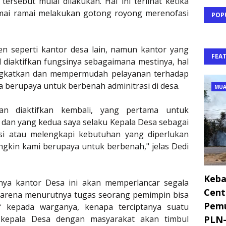
tersebut mulai dilakukan. Hal ini terlihat ketika
mai ramai melakukan gotong royong merenofasi
POP
 seperti kantor desa lain, namun kantor yang
FEA
l diaktifkan fungsinya sebagaimana mestinya, hal
ingkatkan dan mempermudah pelayanan terhadap
 berupaya untuk berbenah adminitrasi di desa.
MUA
an diaktifkan kembali, yang pertama untuk
an yang kedua saya selaku Kepala Desa sebagai
tasi atau melengkapi kebutuhan yang diperlukan
gkin kami berupaya untuk berbenah," jelas Dedi
Keba
nya kantor Desa ini akan memperlancar segala
Cent
 karena menurutnya tugas seorang pemimpin bisa
Pemu
f kepada warganya, kenapa terciptanya suatu
 kepala Desa dengan masyarakat akan timbul
PLN-