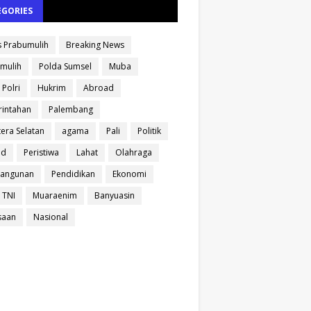
EGORIES
s Prabumulih
Breaking News
mulih
Polda Sumsel
Muba
 Polri
Hukrim
Abroad
intahan
Palembang
era Selatan
agama
Pali
Politik
ud
Peristiwa
Lahat
Olahraga
angunan
Pendidikan
Ekonomi
 TNI
Muaraenim
Banyuasin
saan
Nasional