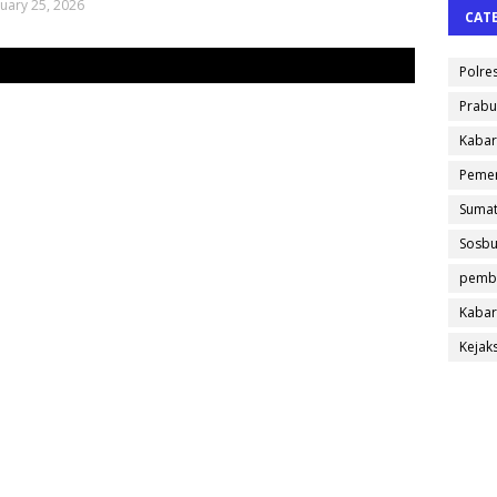
uary 25, 2026
CAT
Polre
Prabu
Kabar
Pemer
Sumat
Sosb
pemb
Kabar
Kejak