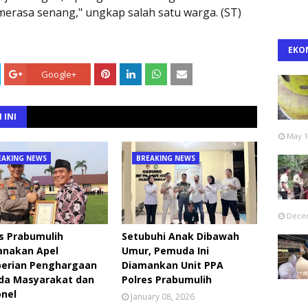
erasa senang," ungkap salah satu warga. (ST)
EKO
Google+
 INI
May 1
EAKING NEWS
BREAKING NEWS
Decem
s Prabumulih
Setubuhi Anak Dibawah
anakan Apel
Umur, Pemuda Ini
erian Penghargaan
Diamankan Unit PPA
da Masyarakat dan
Polres Prabumulih
onel
January 08, 2026