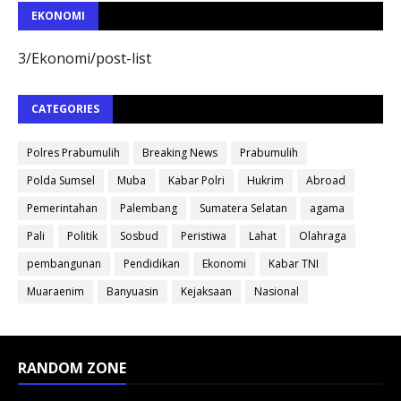
EKONOMI
3/Ekonomi/post-list
CATEGORIES
Polres Prabumulih
Breaking News
Prabumulih
Polda Sumsel
Muba
Kabar Polri
Hukrim
Abroad
Pemerintahan
Palembang
Sumatera Selatan
agama
Pali
Politik
Sosbud
Peristiwa
Lahat
Olahraga
pembangunan
Pendidikan
Ekonomi
Kabar TNI
Muaraenim
Banyuasin
Kejaksaan
Nasional
RANDOM ZONE