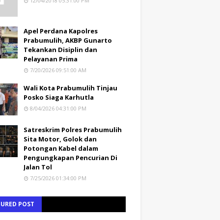
12/04/2018 05:31:00 PM
Apel Perdana Kapolres
Prabumulih, AKBP Gunarto
Tekankan Disiplin dan
Pelayanan Prima
7/20/2026 09:51:00 AM
Wali Kota Prabumulih Tinjau
Posko Siaga Karhutla
8/04/2026 04:31:00 PM
Satreskrim Polres Prabumulih
Sita Motor, Golok dan
Potongan Kabel dalam
Pengungkapan Pencurian Di
Jalan Tol
7/25/2026 01:34:00 PM
TURED POST