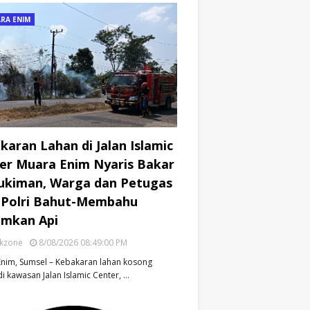
RA ENIM
karan Lahan di Jalan Islamic
er Muara Enim Nyaris Bakar
kiman, Warga dan Petugas
Polri Bahut-Membahu
mkan Api
ikzone
8/08/2026 08:49:00 PM
nim, Sumsel – Kebakaran lahan kosong
di kawasan Jalan Islamic Center, …