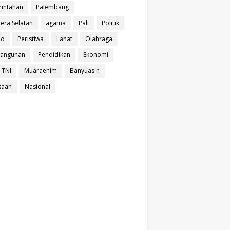
intahan
Palembang
era Selatan
agama
Pali
Politik
ud
Peristiwa
Lahat
Olahraga
angunan
Pendidikan
Ekonomi
 TNI
Muaraenim
Banyuasin
saan
Nasional