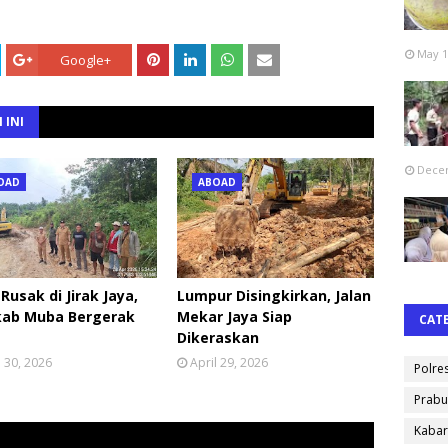
May 1
Google+
 INI
Decem
OAD
ABOAD
 Rusak di Jirak Jaya,
Lumpur Disingkirkan, Jalan
ab Muba Bergerak
Mekar Jaya Siap
CAT
Dikeraskan
l 30, 2026
April 29, 2026
Polre
Prabu
Kabar