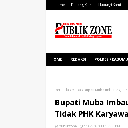
Home
Tentang Kami
Hubungi Kami
HOME
REDAKSI
POLRES PRABUMU
KESEHATAN
SOSBUD
Beranda
Muba
Bupati Muba Imbau Agar P
Bupati Muba Imbau
Tidak PHK Karyaw
publikzone
4/08/2020 11:53:00 PM