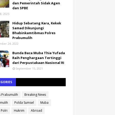
dan Pemerintah Sidak Agen
dan SPBE
8, 2025
Hidup Sebatang Kara, Kekek
Samad Dikunjungi
Bhabinkamtibmas Polres
Prabumulih
ber 24, 2022
Bunda Baca Muba Thia Yufada
Raih Penghargaan Tertinggi
dari Perpustakaan Nasional RI
September 15, 2021
EGORIES
s Prabumulih
Breaking News
mulih
Polda Sumsel
Muba
 Polri
Hukrim
Abroad