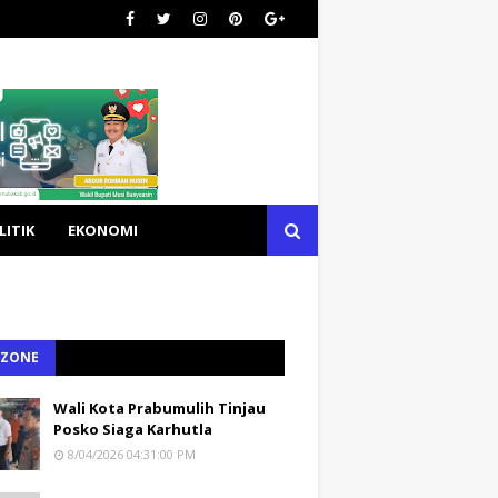
LITIK
EKONOMI
 ZONE
Wali Kota Prabumulih Tinjau
Posko Siaga Karhutla
8/04/2026 04:31:00 PM