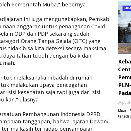
 oleh Pemerintah Muba," bebernya.
MUA
Padjajaran ini juga mengungkapkan, Pemkab
naan anggaran untuk penanganan Covid-
 Selain ODP dan PDP sekarang sudah
kategori Orang Tanpa Gejala (OTG) yang
us tidak bisa kita deteksi secara maksimal,
ga daya tahan tubuh dengan baik dan
Keba
 rumah.
Cent
Pemu
untuk melaksanakan ibadah di rumah
 untuk melakukan upaya pencegahan
PLN-
i sisi kesehatan saja tapi juga dari sisi
Pada
lkan," ulasnya.
publ
Muara E
 Persatuan Pembangunan Indonesia DPRD
terjadi 
ampaian tanggapan, bahwa Jajaran Dewan/
 terima kasih terhadap penyampaian