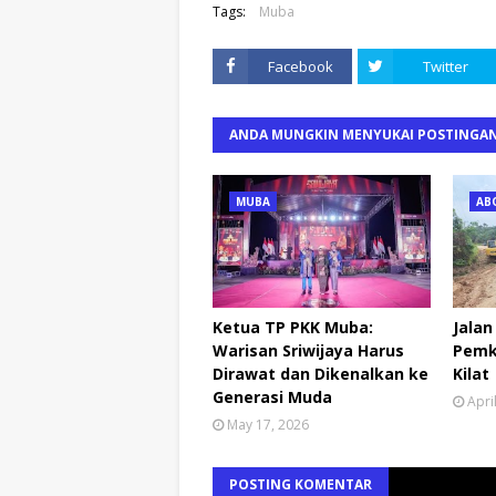
Tags:
Muba
Facebook
Twitter
ANDA MUNGKIN MENYUKAI POSTINGAN
MUBA
AB
Ketua TP PKK Muba:
Jalan
Warisan Sriwijaya Harus
Pemk
Dirawat dan Dikenalkan ke
Kilat
Generasi Muda
Apri
May 17, 2026
POSTING KOMENTAR