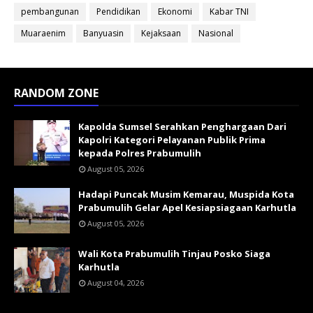
pembangunan
Pendidikan
Ekonomi
Kabar TNI
Muaraenim
Banyuasin
Kejaksaan
Nasional
RANDOM ZONE
Kapolda Sumsel Serahkan Penghargaan Dari
Kapolri Kategori Pelayanan Publik Prima
kepada Polres Prabumulih
August 05, 2026
Hadapi Puncak Musim Kemarau, Muspida Kota
Prabumulih Gelar Apel Kesiapsiagaan Karhutla
August 05, 2026
Wali Kota Prabumulih Tinjau Posko Siaga
Karhutla
August 04, 2026