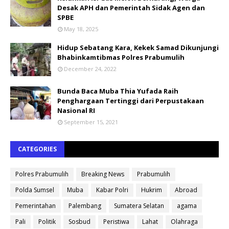
Desak APH dan Pemerintah Sidak Agen dan
SPBE
May 18, 2025
Hidup Sebatang Kara, Kekek Samad Dikunjungi
Bhabinkamtibmas Polres Prabumulih
December 24, 2022
Bunda Baca Muba Thia Yufada Raih
Penghargaan Tertinggi dari Perpustakaan
Nasional RI
September 15, 2021
CATEGORIES
Polres Prabumulih
Breaking News
Prabumulih
Polda Sumsel
Muba
Kabar Polri
Hukrim
Abroad
Pemerintahan
Palembang
Sumatera Selatan
agama
Pali
Politik
Sosbud
Peristiwa
Lahat
Olahraga