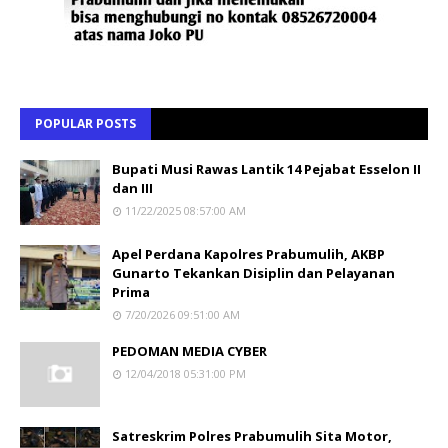
POPULAR POSTS
Bupati Musi Rawas Lantik 14 Pejabat Esselon II
dan III
11/22/2025 08:57:00 AM
Apel Perdana Kapolres Prabumulih, AKBP
Gunarto Tekankan Disiplin dan Pelayanan
Prima
7/20/2026 09:51:00 AM
PEDOMAN MEDIA CYBER
12/04/2018 05:31:00 PM
Satreskrim Polres Prabumulih Sita Motor,