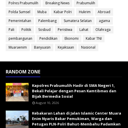
Polres Prabumulih
Breaking News
Prabumulih
Polda Sumsel
Muba
Kabar Polri
Hukrim
Abroad
Pemerintahan
Palembang
Sumatera Selatan
agama
Pali
Politik
Sosbud
Peristiwa
Lahat
Olahraga
pembangunan
Pendidikan
Ekonomi
Kabar TNI
Muaraenim
Banyuasin
Kejaksaan
Nasional
RANDOM ZONE
Kapolres Prabumulih Hadir di SMA Negeri 1,
Bekali Pelajar dengan Pesan Kamtibmas dan
Bijak Bermedia Sosial
August 10, 2026
Kebakaran Lahan di Jalan Islamic Center Muara
Enim Nyaris Bakar Pemukiman, Warga dan
Petugas PLN-Polri Bahut-Membahu Padamkan