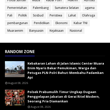
Polda Sumsel
Muba
Kabar Polri
Hukrim
Abroad
Pemerintahan
Palembang
Sumatera Selatan
agama
Pali
Politik
Sosbud
Peristiwa
Lahat
Olahraga
pembangunan
Pendidikan
Ekonomi
Kabar TNI
Muaraenim
Banyuasin
Kejaksaan
Nasional
RANDOM ZONE
Kebakaran Lahan di Jalan Islamic Center Muara
Enim Nyaris Bakar Pemukiman, Warga dan
Petugas PLN-Polri Bahut-Membahu Padamkan
Api
August 08, 2026
Polsek Prabumulih Timur Ungkap Dugaan
Penggelapan Jabatan di Gerai Ritel Modern,
Seorang Pria Diamankan
August 08, 2026