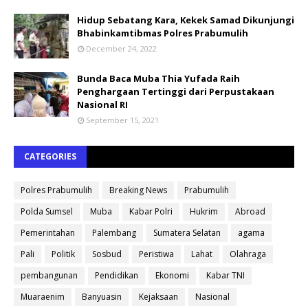
Hidup Sebatang Kara, Kekek Samad Dikunjungi
Bhabinkamtibmas Polres Prabumulih
December 24, 2022
Bunda Baca Muba Thia Yufada Raih
Penghargaan Tertinggi dari Perpustakaan
Nasional RI
September 15, 2021
CATEGORIES
Polres Prabumulih
Breaking News
Prabumulih
Polda Sumsel
Muba
Kabar Polri
Hukrim
Abroad
Pemerintahan
Palembang
Sumatera Selatan
agama
Pali
Politik
Sosbud
Peristiwa
Lahat
Olahraga
pembangunan
Pendidikan
Ekonomi
Kabar TNI
Muaraenim
Banyuasin
Kejaksaan
Nasional