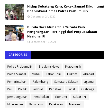
Hidup Sebatang Kara, Kekek Samad Dikunjungi
Bhabinkamtibmas Polres Prabumulih
December 24, 2022
Bunda Baca Muba Thia Yufada Raih
Penghargaan Tertinggi dari Perpustakaan
Nasional RI
September 15, 2021
CATEGORIES
Polres Prabumulih
Breaking News
Prabumulih
Polda Sumsel
Muba
Kabar Polri
Hukrim
Abroad
Pemerintahan
Palembang
Sumatera Selatan
agama
Pali
Politik
Sosbud
Peristiwa
Lahat
Olahraga
pembangunan
Pendidikan
Ekonomi
Kabar TNI
Muaraenim
Banyuasin
Kejaksaan
Nasional