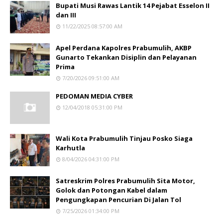
Bupati Musi Rawas Lantik 14 Pejabat Esselon II
dan III
11/22/2025 08:57:00 AM
Apel Perdana Kapolres Prabumulih, AKBP
Gunarto Tekankan Disiplin dan Pelayanan
Prima
7/20/2026 09:51:00 AM
PEDOMAN MEDIA CYBER
12/04/2018 05:31:00 PM
Wali Kota Prabumulih Tinjau Posko Siaga
Karhutla
8/04/2026 04:31:00 PM
Satreskrim Polres Prabumulih Sita Motor,
Golok dan Potongan Kabel dalam
Pengungkapan Pencurian Di Jalan Tol
7/25/2026 01:34:00 PM