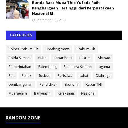
Bunda Baca Muba Thia Yufada Raih
Penghargaan Tertinggi dari Perpustakaan
Nasional RI
September 15, 2021
CATEGORIES
Polres Prabumulih
Breaking News
Prabumulih
Polda Sumsel
Muba
Kabar Polri
Hukrim
Abroad
Pemerintahan
Palembang
Sumatera Selatan
agama
Pali
Politik
Sosbud
Peristiwa
Lahat
Olahraga
pembangunan
Pendidikan
Ekonomi
Kabar TNI
Muaraenim
Banyuasin
Kejaksaan
Nasional
RANDOM ZONE