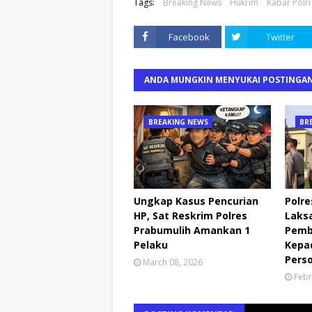
Tags:
Breaking News
Hukrim
Kabar Polri
Facebook
Twitter
ANDA MUNGKIN MENYUKAI POSTINGAN
BREAKING NEWS
BR
Ungkap Kasus Pencurian
Polre
HP, Sat Reskrim Polres
Laks
Prabumulih Amankan 1
Pemb
Pelaku
Kepa
Pers
March 08, 2026
Febr