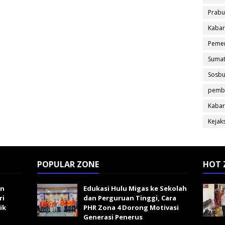
Prabu
Kabar
Pemer
Sumat
Sosb
pemb
Kabar
Kejak
POPULAR ZONE
HOT 
an
Edukasi Hulu Migas ke Sekolah
ri
dan Perguruan Tinggi, Cara
ik
PHR Zona 4 Dorong Motivasi
Generasi Penerus