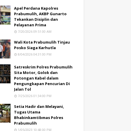
Apel Perdana Kapolres
Prabumulih, AKBP Gunarto
Tekankan Disiplin dan
Pelayanan Prima
7/20/2026 09:51:00 AM
Wali Kota Prabumulih Tinjau
Posko Siaga Karhutla
8/04/2026 04:31:00 PM
Satreskrim Polres Prabumulih
Sita Motor, Golok dan
Potongan Kabel dalam
Pengungkapan Pencurian Di
Jalan Tol
7/25/2026 01:34:00 PM
Setia Hadir dan Melayani,
Tugas Utama
Bhabinkamtibmas Polres
Prabumulih
1/05/2023 10:48:00 PM