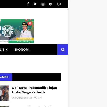
LITIK
EKONOMI
 ZONE
Wali Kota Prabumulih Tinjau
Posko Siaga Karhutla
8/04/2026 04:31:00 PM