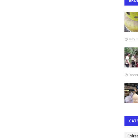
EKO
May 1
Decem
CAT
Polre