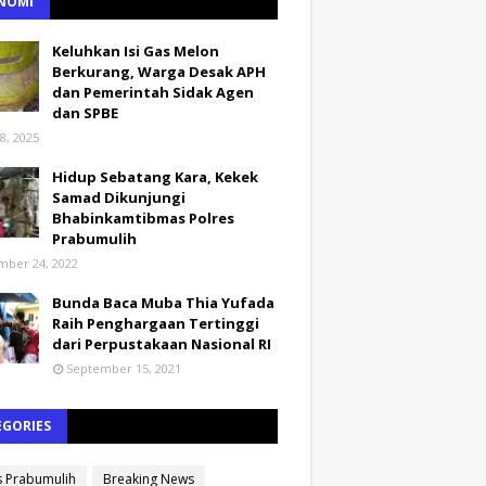
NOMI
Keluhkan Isi Gas Melon
Berkurang, Warga Desak APH
dan Pemerintah Sidak Agen
dan SPBE
8, 2025
Hidup Sebatang Kara, Kekek
Samad Dikunjungi
Bhabinkamtibmas Polres
Prabumulih
ber 24, 2022
Bunda Baca Muba Thia Yufada
Raih Penghargaan Tertinggi
dari Perpustakaan Nasional RI
September 15, 2021
EGORIES
s Prabumulih
Breaking News