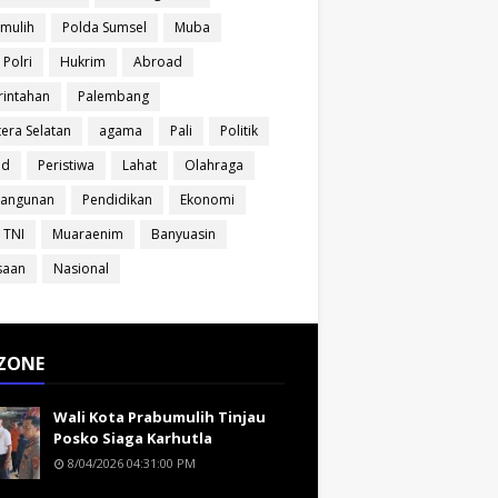
mulih
Polda Sumsel
Muba
 Polri
Hukrim
Abroad
intahan
Palembang
era Selatan
agama
Pali
Politik
ud
Peristiwa
Lahat
Olahraga
angunan
Pendidikan
Ekonomi
 TNI
Muaraenim
Banyuasin
saan
Nasional
ZONE
Wali Kota Prabumulih Tinjau
Posko Siaga Karhutla
8/04/2026 04:31:00 PM