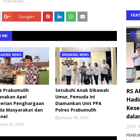
Prabumulih
FEA
Google+
 INI
EAKING NEWS
BREAKING NEWS
RS A
s Prabumulih
Setubuhi Anak Dibawah
anakan Apel
Umur, Pemuda Ini
Hadi
erian Penghargaan
Diamankan Unit PPA
Kese
da Masyarakat dan
Polres Prabumulih
dala
onel
January 08, 2026
uary 25, 2026
DK
PRABUM