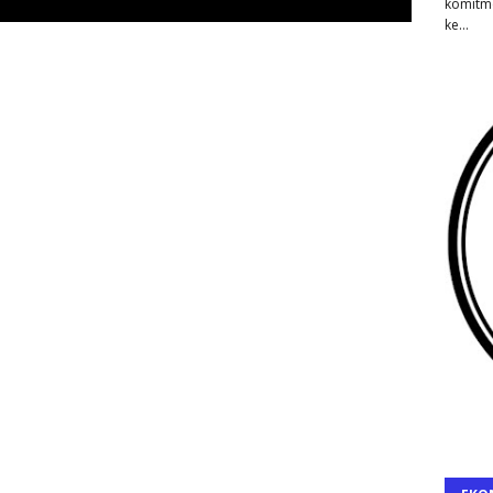
komitm
ke…