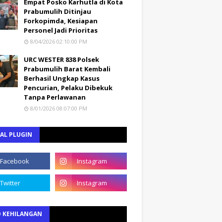
Empat Posko Karhutla di Kota
Prabumulih Ditinjau
Forkopimda, Kesiapan
Personel Jadi Prioritas
8/04/2026 02:10:00 PM
URC WESTER 838 Polsek
Prabumulih Barat Kembali
Berhasil Ungkap Kasus
Pencurian, Pelaku Dibekuk
Tanpa Perlawanan
8/01/2026 08:07:00 PM
AL PLUGIN
O KEHILANGAN