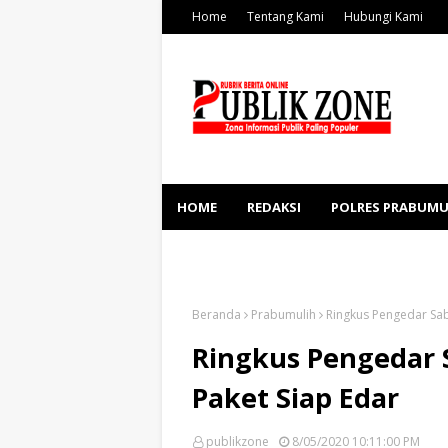
Home
Tentang Kami
Hubungi Kami
HOME
REDAKSI
POLRES PRABUMU
KESEHATAN
SOSBUD
Beranda
Prabumulih
Ringkus Pengedar Sab
Ringkus Pengedar 
Paket Siap Edar
publikzone
8/05/2020 10:11:00 PM