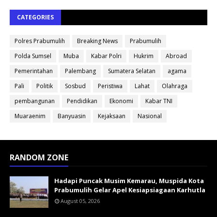
CATEGORIES
Polres Prabumulih
Breaking News
Prabumulih
Polda Sumsel
Muba
Kabar Polri
Hukrim
Abroad
Pemerintahan
Palembang
Sumatera Selatan
agama
Pali
Politik
Sosbud
Peristiwa
Lahat
Olahraga
pembangunan
Pendidikan
Ekonomi
Kabar TNI
Muaraenim
Banyuasin
Kejaksaan
Nasional
RANDOM ZONE
Hadapi Puncak Musim Kemarau, Muspida Kota
Prabumulih Gelar Apel Kesiapsiagaan Karhutla
August 05, 2026